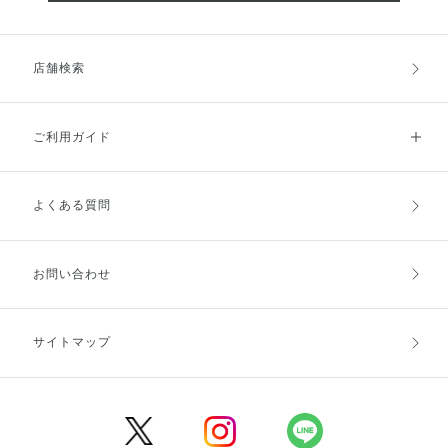
店舗検索
ご利用ガイド
よくある質問
ご利用ガイドトップ
ご注文方法
お支払方法
送料・配送
お問い合わせ
キャンセル・返品・交換
ポイント・クーポン
サイトマップ
定期お届け便
商品レビュー