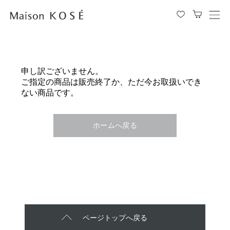
メ
ニ
ュ
ー
を
申し訳ございません。
開
ご指定の商品は販売終了か、ただ今お取扱いでき
閉
ない商品です。
す
る
ホームへ戻る
ページトップへ戻る