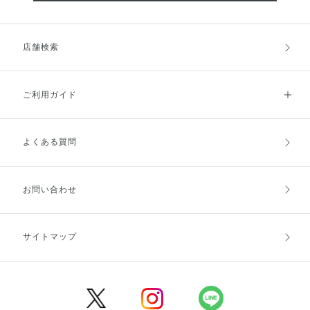
店舗検索
ご利用ガイド
よくある質問
ご利用ガイドトップ
ご注文方法
お支払方法
送料・配送
お問い合わせ
キャンセル・返品・交換
ポイント・クーポン
サイトマップ
定期お届け便
商品レビュー