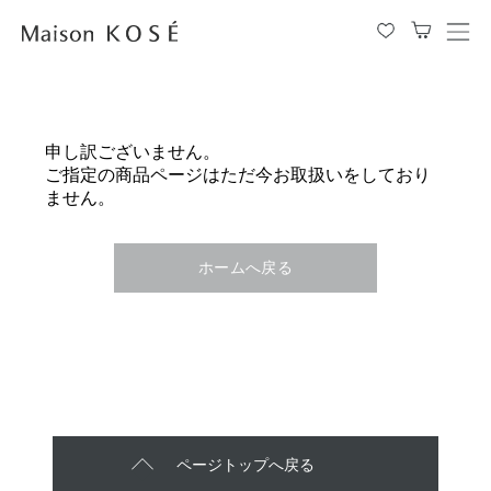
メ
ニ
ュ
ー
を
申し訳ございません。
開
ご指定の商品ページはただ今お取扱いをしており
閉
ません。
す
る
ホームへ戻る
ページトップへ戻る