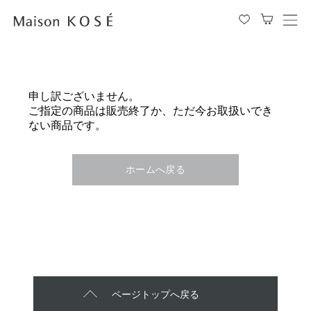
メ
ニ
ュ
ー
を
申し訳ございません。
開
ご指定の商品は販売終了か、ただ今お取扱いでき
閉
ない商品です。
す
る
ホームへ戻る
ページトップへ戻る