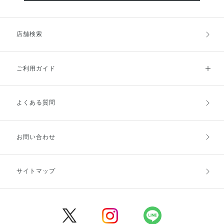
店舗検索
ご利用ガイド
よくある質問
ご利用ガイドトップ
ご注文方法
お支払方法
送料・配送
お問い合わせ
キャンセル・返品・交換
ポイント・クーポン
サイトマップ
定期お届け便
商品レビュー