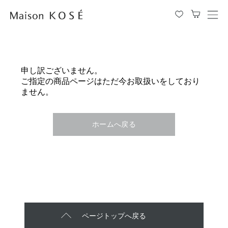
メ
ニ
ュ
ー
を
申し訳ございません。
開
ご指定の商品ページはただ今お取扱いをしており
閉
ません。
す
る
ホームへ戻る
ページトップへ戻る