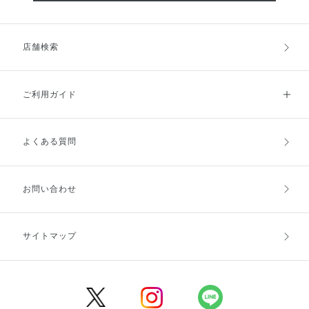
店舗検索
ご利用ガイド
よくある質問
ご利用ガイドトップ
ご注文方法
お支払方法
送料・配送
お問い合わせ
キャンセル・返品・交換
ポイント・クーポン
サイトマップ
定期お届け便
商品レビュー