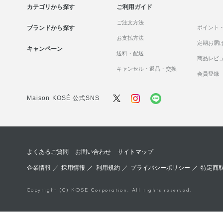
カテゴリから探す
ご利用ガイド
ご注文方法
ブランドから探す
ポイント
お支払方法
定期お届
キャンペーン
送料・配送
商品レビ
キャンセル・返品・交換
会員登録
Maison KOSÉ 公式SNS
よくあるご質問
お問い合わせ
サイトマップ
企業情報
／
採用情報
／
利用規約
／
プライバシーポリシー
／
特定商
Copyright (C) KOSE Corporation. All rights reserved.