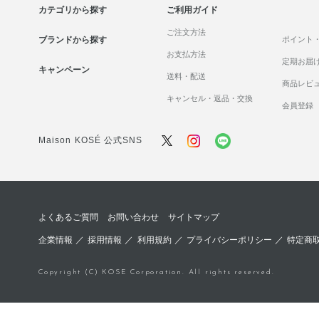
カテゴリから探す
ご利用ガイド
ご注文方法
ブランドから探す
ポイント
お支払方法
定期お届
キャンペーン
送料・配送
商品レビ
キャンセル・返品・交換
会員登録
Maison KOSÉ 公式SNS
よくあるご質問
お問い合わせ
サイトマップ
企業情報
／
採用情報
／
利用規約
／
プライバシーポリシー
／
特定商
Copyright (C) KOSE Corporation. All rights reserved.