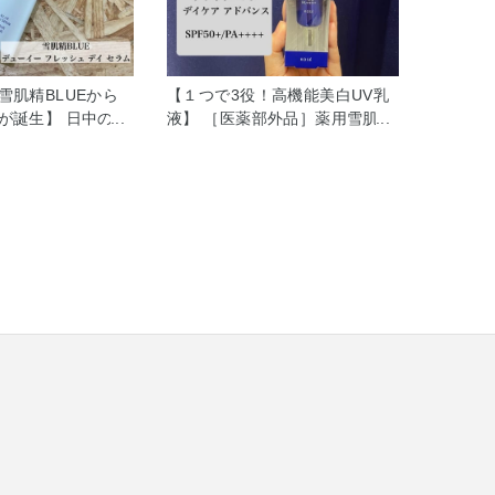
雪肌精BLUEから
【１つで3役！高機能美白UV乳
が誕生】 日中の紫
液】 ［医薬部外品］薬用雪肌精
メージや、 乾燥ト
ブライトニングデイケアアドバ
にくい肌へ導く日
ンス コーセー独自の甘草由来有
雪肌精BLUE デュ
効成分グリチルレチン酸ステア
シュ デイ セラム
リルSWによるアプローチで、
します！ まず見た
「美白※1」×「肌あれ防止」W
特徴的でオシャレ
効能の日焼け止めが登場しまし
「日本瓦」からイン
た！ 1本で乳液、化粧下地、UV
た容器で、スポイ
カット効果の3役を備えている
います。 とにかく
ので忙しい朝にぴったりのアイ
使用感で、肌がツ
テムです♪ べたつかず、す〜っ
がります。 化粧下
と伸びるのでベースメイクの仕
用できて、洗顔料
上がりにも影響せず、お気に入
プで落とせるのも
りの日焼け止めになりました！
トですね♪ 使用方
皆様もぜひお試ししてみてくだ
手入れの最後にご使
さいね☺️ ※1メラニンの生成を
・首にもご使用いた
抑え、シミ・ソバカスを防ぎま