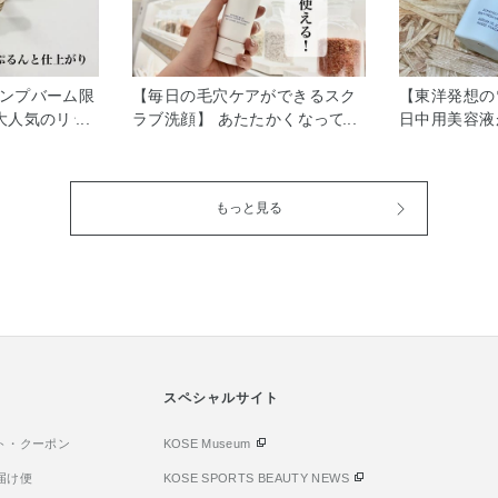
ランプバーム限
【毎日の毛穴ケアができるスク
【東洋発想の
大人気のリッ
ラブ洗顔】 あたたかくなってく
日中用美容液
・グロスの3
ると皮脂や毛穴が気になる方も
外線によるダ
たリップから
いらっしゃるのではないでしょ
ラブルを受け
す🌟 フルー
うか？ そんな方にオススメな、
中用美容液、 
もっと見る
、スースーす
雪肌精BLUE チャコール スクラ
ーイー フレッ
も心地よいで
ブ ウォッシュをご紹介いたしま
をご紹介いた
付けやすい色で
す🫧 皮脂や毛穴汚れを吸着する
目がとっても
たところ
炭※1 と、古い角質を除去する
ですよね✨ 
感が🆙するよう
天然由来スクラブ※2 のちから
スパイアされ
、 PK882は
で毛穴に詰まった皮脂や汚れを
ト式になって
ような印象の仕
オフし、つるんとした肌に洗い
みずみずしい
ます☺️ ぜひ
上げてくれます。 ※1 皮脂吸着
ヤツヤにしあ
※2 結晶セルロース 天然アロマ
スペシャルサイト
地としても使
オイルが溶け込んだハーブの深
やボディソー
ト・クーポン
い香りが、お手入れ時間をおだ
KOSE Museum
嬉しいポイン
やかでやさしい時間へといざな
法 ・朝のお
届け便
KOSE SPORTS BEAUTY NEWS
ってくれます😊 ぜひ一度お試し
用ください 