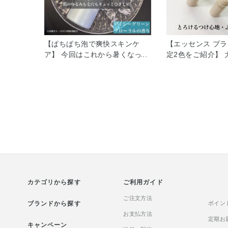
【ぱちぱち泡で爽快スキンケ
【エッセンス プ
ア】 今回はこれから暑くなって
定2色をご紹介】 
くる時期にぜひ持っておきたい
プクリーム・口紅
インフィニティ クール アスト
機能を持ち合わせ
リンゼント フローズンをご紹
限定色が2色登場で
介いたします！ 朝メイクをする
ツミントの香りと
前のお手入れにご使用いただく
る清涼感がとって
ことで、ひんやりサラサラ肌へ
す🩵 どなたでも
みちびきます🧊 涼やかさを感じ
すが、実際に試し
るアイシーグリーンフローラル
RO681はお洒落
の香りも、ひんやりぱちぱち感
な印象の仕上がりで
触も、夏の朝のお手入れにぴっ
多幸感が🆙する
たりです！ 化粧くずれのしにく
上がり と感じてい
カテゴリから探す
いサラサラ肌へととのえてくれ
ご利用ガイド
お試しください♪
るので、 夏本番前にぜひお手に
ご注文方法
ブランドから探す
取ってみてください😆☀️
ポイン
お支払方法
定期お
キャンペーン