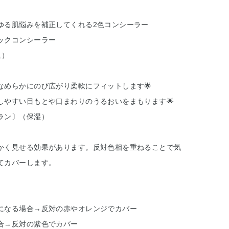
ゆる肌悩みを補正してくれる2色コンシーラー
ックコンシーラー
込）
なめらかにのび広がり柔軟にフィットします🌟
しやすい目もとや口まわりのうるおいをまもります🌟
ラン〕（保湿）
かく見せる効果があります。反対色相を重ねることで気
てカバーします。
になる場合→反対の赤やオレンジでカバー
合→反対の紫色でカバー