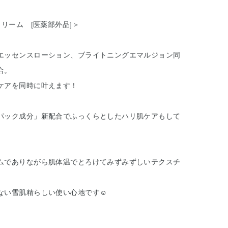
クリーム [医薬部外品]＞
エッセンスローション、ブライトニングエマルジョン同
合。
ケアを同時に叶えます！
パック成分」新配合でふっくらとしたハリ肌ケアもして
ムでありながら肌体温でとろけてみずみずしいテクスチ
ない雪肌精らしい使い心地です☺︎