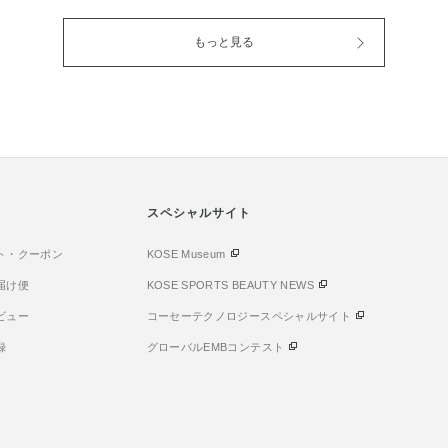
 頬に自然な血
って洗う新しいボディウォッシ
に、パワーア
がら、 紫外線
ュが発売いたしました。 ポンプ
た。 「抱水
もっと見る
ェイスカラー
を押すだけで出てくる、きめ細
配合でさらに
シアーに色づく
かくやわらかな泡🫧 肌をこすら
強力な紫外線
りならほんの
ず包み込むように洗えるため、
守ります。 ◼
しっかり発色
摩擦を抑えながら、汚れをやさ
みずみずしい
の日の気分やメ
しくオフします☺︎ 乾燥しがちな
き、べたつき
自在に仕上が
肌のうるおいバリアを守りなが
なる方にもお
！ 粉っぽさを
ら洗い上げる設計で、 入浴後も
感パウダー配
なパウダー
つっぱりにくく、しっとりなめ
明るく透き通る
さしくぼけてな
らかな肌へ導いてくれます。 低
スペシャルサイト
ルクタイプ 
側からにじむよ
刺激処方の医薬部外品で デリケ
使用感 日や
演出⟡.· ソ
ト・クーポン
ートに傾きやすい肌でも毎日の
KOSE Museum
シ感がなく 
果で光を拡散
ボディケアに取り入れやすい使
ストレッチヴ
届け便
KOSE SPORTS BEAUTY NEWS
もふんわりカバ
い心地です。 赤ちゃんから高齢
肌にフィット
ビュー
コーセーテクノロジースペシャルサイト
るやわらかな印
の方までデリケートな肌をいた
ャーにもおす
ウォータープル
わりながら洗えます♪ 是非お試
参考ください
録
グローバルEMBコンテスト
・水に強く、
しください⋆⸜♡⸝‍⋆
仕上がりを長
︎ ✔ チークが
濃さの調整が苦
ラルに血色感を