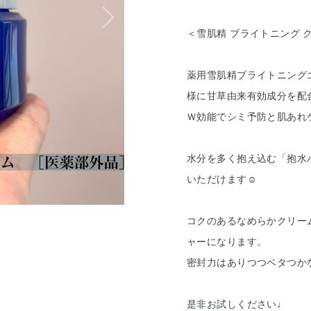
＜雪肌精 ブライトニング 
薬用雪肌精ブライトニング
様に甘草由来有効成分を配
Ｗ効能でシミ予防と肌あれ
水分を多く抱え込む「抱水
いただけます☺︎
コクのあるなめらかクリー
ャーになります。
密封力はありつつベタつか
是非お試しください♩