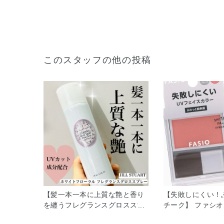
このスタッフの他の投稿
【髪一本一本に上質な艶と香り
【失敗しにくい！
を纏うフレグランスグロススプ
チーク】 ファシ
レー】 JILLSTUART ホワイト
フェイスカラー(血