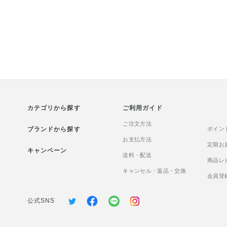
フローラル フレグランスグロス
＆(ツヤ感タイプ)
スプレー ヘアスタイリングの仕
色感をプラスしな
上げにスプレーしていただく
対策まで叶えるフ
と、軽やかなオイル配合でベタ
です！ ふわっと
つかずに自然な輝きをプラスし
設計で、 ひと塗
ていただけますꕤ︎︎ きめ細かなミ
り、重ねるほどに
ストが均一に広がり、髪全体を
を叶えます☺︎ そ
美しく整えます！ キューティク
イクに合わせて、
ル補修成分がダメージを受けた
りを調整できます
髪表面をなめらかに整え、静電
感じにくい軽やか
カテゴリから探す
気も防止。さらに、ローズヒッ
ご利用ガイド
が、 肌の上でや
プオイルやアルガンオイルなど
じみ、 まるで内
ご注文方法
ブランドから探す
の植物由来保湿成分が、乾燥し
うな自然な血色感を
ポイン
がちな髪にうるおいをあたえま
お支払方法
フトフォーカス効
定期お
キャンペーン
す‪❁⃘ 光を美しく反射するツヤ成
し、 毛穴や凹凸
送料・配送
商品レ
分により、まるで一本一本が輝
ーし 透明感のあ
キャンセル・返品・交換
くような仕上がりを叶えます さ
象へ導きます。 
会員登
らにUVカット成分配合で、日中
ーフタイプで、汗
のダメージから髪を守ります☺︎
つけたての美しい
公式SNS
ふんわりと続くホワイトフロー
時間キープします☺
ラルの香りで、髪を揺らすたび
浮きやすい方 ✔ 
に上品な艶と香りを演出できま
手な方 ✔ ナチュ