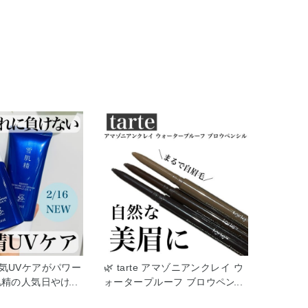
気UVケアがパワー
🌿 tarte アマゾニアンクレイ ウ
肌精の人気日やけ止
ォータープルーフ ブロウペンシ
良さをそのまま
ル おすすめアイブロウペンシル