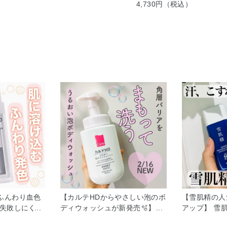
4,730円（税込）
ふんわり血色
【カルテHDからやさしい泡のボ
【雪肌精の人
オ失敗しにくい
ディウォッシュが新発売🫧】 肌
アップ】 雪
色感タイプ)
の角層バリア機能の働きをまも
めが既存品の