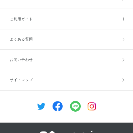
ご利用ガイド
よくある質問
ご利用ガイドトップ
ご注文方法
お支払方法
送料・配送
お問い合わせ
キャンセル・返品・交換
ポイント・クーポン
サイトマップ
定期お届け便
商品レビュー
会員登録