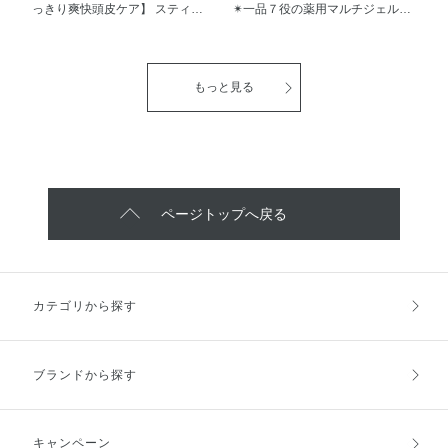
で、 欠かせないアイテムです(^^♪
うるおいを与え、若々しい印象の
っきり爽快頭皮ケア】 スティー
✴︎一品７役の薬用マルチジェル
天然アロマオイルが 溶けこんだ
透明感ある肌へと導きます。 お
ブンノル ニューヨーク スカル
❄️】 薬用雪肌精 ブライトニン
ハーブが奏でる深い香りで メイ
とな弱バリア肌のことを考えた処
プリフレッシュ ヘッドスクラブ
グ マルチ ジェル 12g・924円
ク中でもリラックスします🌱 ぜ
方 □無香料 □無着色 □パラベンフ
容量160g 2,420円（税込） 地肌
（トライアルサイズ） 80g・
ひスキンケア効果の高い日中ケア
リー □鉱物油フリー □弱酸性 □低
をととのえ美髪へみちびく 贅沢
4,400円 （詰め替え） 80g・
もっと見る
アイテムをお探しの方はお試しく
刺激処方 アレルギーテスト済み
おうちスパ体験🫧 メントール配
4,950円 （本体） 乳液・美容液・
ださいませ✨ 使用方法 ●朝のお手
※1 年齢に応じたお手入れのこと
合による清涼感 ほてった頭皮も
クリーム・アイクリーム 美容オ
入れの最後にお使いください ●ス
※2 乾燥による ※3 お手入れのこ
すっきりリフレッシュ🌿 スッキ
イル・マッサージ・マスクの 7 つ
ポイトで、手のひらに適量をとり
と
リ感や清涼感がお好きな方や ベ
の機能を兼ね備え うるおいに満
肌にていねいになじませます
タつきを感じる季節にも おすす
ちた透明感あふれる肌へ 導きま
（顔全体で、直径1.5cmくらいの
めです☀️ 心地よい肌当たりのスク
す 忙しい方でも簡単で多機能性
量が目安です） ●首にもお使いい
ラブが 不要な皮脂よごれをオフ
も高く 時短で美肌ケアが叶いま
ページトップへ戻る
ただけます。
し ふんわりボリューム感のある
す！ ジェルタイプでみずみずし
根元へ みちびきます 使い方 ●週
くも しっかり保湿してくれます❄️
１～２回、シャンプー前に ご使
【使い方】 ⚫︎朝・夜、化粧水で肌
用ください。 ①ぬるま湯で髪と
をととのえたあと スパチュラ1 杯
頭皮をよくぬらしてください。
分をとり 肌にていねいになじま
カテゴリから探す
②ピンポン玉大の量を目安に手に
せます ⚫︎特に乾燥やくすみが気に
取り、頭皮に塗布してマッサージ
なるときは スパチュラ2 杯分をと
します。 チューブの口から直接
り 肌にていねいになじませます
頭皮に塗布することもできます。
人気のブライトニングシリーズ
ブランドから探す
③洗い流したあと、シャンプーを
まずはマルチジェルからお試し下
ご使用ください。
さい♪
キャンペーン