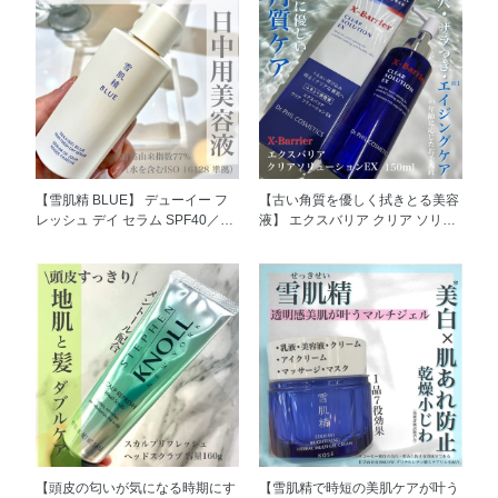
【雪肌精 BLUE】 デューイー フ
【古い角質を優しく拭きとる美容
レッシュ デイ セラム SPF40／
液】 エクスバリア クリア ソリュ
PA+++ 容量30mL 7,150円(税込)
ーション EX 150ml 3850円（税
東洋発想にもとづき 紫外線から
込） 古い角質・余分な皮脂や毛
肌を守るだけではなく 環境ダメ
穴などの ザラつきを取りのぞく
ージによる日中のくすみ※や 肌
だけでなく、 エイジングケア※1
あれ、ハリ・ツヤ不足などの 肌
までする ふきとり角質ケア美容
バテに着目した日中用美容液です
液です。 次に使う化粧品がなじ
※ 乾燥による 日中エアコンや紫
みやすい、 みずみずしい透明感
外線による乾燥が 悩みなのです
のある肌へと導きます。 加齢で
が、デイ セラムは みずみずしい
生じる大人のくすみ※2 ゴワつき
テクスチャーで 絶え間なく肌を
もケアして ワンランク上の透明
うるおわせながら、 日中の乾燥
感を。 角質リペア※3CPX配合 エ
からもしっかり肌を守ってくれ
イジングケアに対応した成分で
て、 メイクのノリもよくなるの
加齢で乾燥してくすみがちな肌に
【頭皮の匂いが気になる時期にす
【雪肌精で時短の美肌ケアが叶う