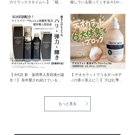
のリラックスタイムへ 】 「植物
燥している肌ってくすみ※1やハ
のチカラで、旅先でのくつろぎの
リ、弾力の低下につながりやすい
時間に寄り添う」を コンセプト
のはご存知ですか？ 角質層の水
に、宿泊施設や温浴施設向けの
分不足により表面の細胞がしぼん
アメニティとして誕生した
でキメが乱れ、 ふっくらとした
「NATURE&CO(ネイチャー アン
弾力（ハリ）が失われます。 ハ
ド コー)」 がメゾンコーセーでも
リを取り戻すには、セラミド密度
取り扱いを開始しました(*'▽') そ
を高めて うるおいバランスを整
の中でも今回はハンドソープ2種
えることが鍵になります！ セラ
を ご紹介させていただきます。
ムヴェール ディープリペア[医薬
①フェイス＆ハンドソープ＜2L
部外品]には 世の中にまったくな
つめかえ用＞ ふわふわで濃密な
かった効能、 「肌の水分保持能
泡でお顔にも使えます♩ 洗いあ
改善」をもった日本初の有効成
がりはうるおい感のあるしっとり
分、 「ライスパワー®No.11」が
【 4代目 新・薬用導入美容液が誕
【 デオカラットでうるすべボデ
タイプ◎ ▼詳しくはこちら
配合されており、 数十種類のア
生！】 長年愛され続けているイ
ィの香り美人に♡ 】 汗ばむ季節
https://maison.kose.co.jp/site/natureco/g/gNCS0004/
ミノ酸や豊富なペプチド・糖類を
ンフィニティの 人気導入美容液
や通勤中、人に会う前など ニオ
＜使用方法＞ポンプを2回押した
含み、 ただ「保湿」をするので
がリニューアル新発売しました。
イが気になる時ってありません
量をとり、 泡で肌を包みこむよ
はなく、肌自らがうるおいを 生
ライスパワー®︎No.11αはライスパ
か？ デオカラット 薬用ボディソ
うにやさしく洗顔してください。
み出し、水分を蓄える力を高める
ワー®︎No.11を ぎゅっと濃縮した
ープ Na［医薬部外品］は、 日常
もっと見る
②薬用ハンドソープN ＜2L つめ
んですよ✨ もっちりとしたハリや
高濃度*の美容成分で、 肌の水分
の中で感じる嫌なニオイをマスキ
かえ用＞ うるおい成分配合で手
うるおいに満ちた 肌へと導きま
保持機能を改善してくれる スペ
ングする （ベチバー油・パチュ
肌を いたわりながら、ウイル
す(^^)/ とろみのあるみずみずしい
シャリストなんですよ（＾Ｏ＾）
リ油）を配合。 悪臭を感じる前
ス・細菌を しっかり殺菌・消毒
テクスチャーで、 スムーズに浸
ライスパワー商品はどれも使用満
に先回りして、清潔感のある ア
する、 リキッドハンドソープで
透※2し、べたつきにくく しっと
足度が高くて、 使うたびにうる
ロマティック フローラルの香り
す。 ▼詳しくはこちら
りした使い心地です(*'▽') 洗顔後
おい感のある使い心地で、 今ま
で1日中全身を包み込んでくれま