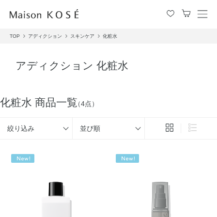
メ
ニ
TOP
アディクション
スキンケア
化粧水
ュ
ー
を
アディクション 化粧水
開
閉
す
る
化粧水 商品一覧
（4点）
絞り込み
並び順