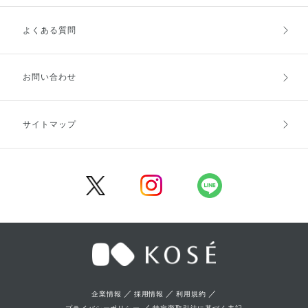
よくある質問
ご利用ガイドトップ
ご注文方法
お支払方法
送料・配送
お問い合わせ
キャンセル・返品・交換
ポイント・クーポン
サイトマップ
定期お届け便
商品レビュー
会員登録
／
／
／
企業情報
採用情報
利用規約