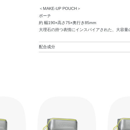
＜MAKE-UP POUCH＞
ポーチ
約 幅190×高さ75×奥行き85mm
大理石の持つ表情にインスパイアされた、大容量
配合成分
◆INVISIBLE ESSENCE LOOSE POWDER TRAN
（HDI／PPG／ポリカプロラクトン）クロスポ
ン酸セチル・窒化ホウ素・ジメチコノール・オリ
油・ジパルミチン酸アスコルビル・トコフェロー
アモジメチコン・エチルヘキシルグリセリン・シ
イト・マイカ・酸化鉄
◆SKIN PROTECTOR SOFT GLOW
水・BG・メトキシケイヒ酸エチルヘキシル・ジ
スベンゾトリアゾリルテトラメチルブチルフェノ
安息香酸ヘキシル・ビスエチルヘキシルオキシフ