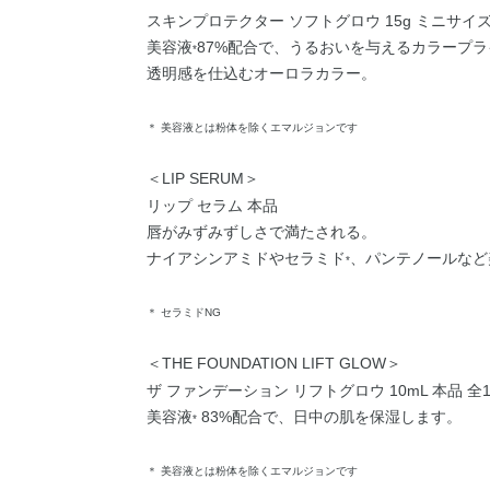
スキンプロテクター ソフトグロウ 15g ミニサイズ SPF40/P
美容液
87%配合で、うるおいを与えるカラープ
*
透明感を仕込むオーロラカラー。
＊ 美容液とは粉体を除くエマルジョンです
＜LIP SERUM＞
リップ セラム 本品
唇がみずみずしさで満たされる。
ナイアシンアミドやセラミド
、パンテノールなど
*
＊ セラミドNG
＜THE FOUNDATION LIFT GLOW＞
ザ ファンデーション リフトグロウ 10mL 本品 全12
美容液
83%配合で、日中の肌を保湿します。
*
＊ 美容液とは粉体を除くエマルジョンです