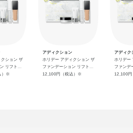
15・ステアリン酸・TEA・オリーブ果実油・カ
酸アスコルビル・テトラヘキシルデカン酸アスコ
BHT・EDTA－2Na・PEG－10水添ヒマシ油
マー・（アクリレーツ／アクリル酸アルキル（C1
酸ソルビタン・カルボマー・キサンタンガム・シ
イン酸ソルビタン・セテアリルアルコール・トリ
キシアパタイト・ベヘニルアルコール・ポリシリコ
ン
アディクション
アディク
リル－10・レシチン・合成フルオロフロゴパイ
ィクション ザ
ホリデー アディクション ザ
ホリデー 
タン・酸化亜鉛
ン リフトグ
ファンデーション リフトグ
ファンデ
ロウ キット
ロウ キッ
税込）※
12,100円（税込）※
12,10
◆LIP SERUM
水・水添ポリイソブテン・BG・ワセリン・グリ
リル－2・ダイマージリノール酸（フィトステリ
TEA・エタノール・トリエチルヘキサノイン・
油・オリーブ果実油・カカオ脂・カニナバラ果実
アスコルビル・ステビア葉／茎エキス・トコフェ
ンテノール・ヒアルロン酸Na・ホホバ種子油・P
メチルタウリンNa）コポリマー・（アクリレーツ