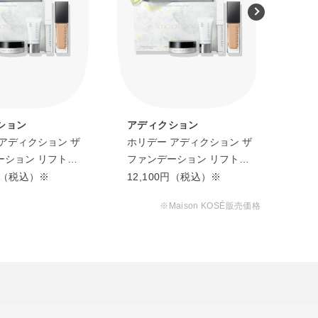
ニナバラ果実油・ゴマ種子油・サフラワー油・ジパルミチン
ルビル・トコフェロール・ホホバ種子油・ラベンダー油・
・（アクリル酸Na／アクリロイルジメチルタウリンNa）コポリ
0－30））クロスポリマー・イソヘキサデカン・オレイン
リカ・ジメチコン・ステアリン酸グリセリル・セスキオレ
セテアレス－4リン酸・ハイドロゲンジメチコン・ヒドロ
ーン－14・ポリソルベート80・ラウリン酸ポリグリセ
ション
アディクション
ア
ト・水添レシチン・フェノキシエタノール・マイカ・酸化チ
アディクション ザ
ホリデー アディクション ザ
ホリ
ーション リフトグ
ファンデーション リフトグ
ファ
ト
ロウ キット
ロウ
0円（税込）※
12,100円（税込）※
12
セリン・ジグリセリン・トリイソステアリン酸ポリグリセ
※Maison KOSÉ販売価格
ル／イソステアリル／セチル／ステアリル／ベヘニル）・
アストロカリウムムルムル種子脂・アルガニアスピノサ核
油・ゴマ種子油・サフラワー油・シア脂・ジパルミチン酸
ロール・ナイアシンアミド・パルミチン酸レチノール・パ
EG－10水添ヒマシ油・（アクリル酸Na／アクリロイルジ
／アクリル酸アルキル（C10－30））クロスポリマー・