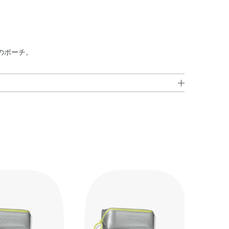
のポーチ。
SLUCENT +
リマー・メタクリル酸メチルクロスポリマー・エチルヘキサ
ーブ果実油・カニナバラ果実油・ゴマ種子油・サフラワー
ル・ホホバ種子油・アミノプロピルトリエトキシシラン・
リカ・セラミドNG・セルロース・合成フルオロフロゴパ
カプリン酸PG・イソノナン酸イソトリデシル・メチレンビ
ール・グリセリン・ジエチルアミノヒドロキシベンゾイル
ェノールメトキシフェニルトリアジン・ポリシリコーン－