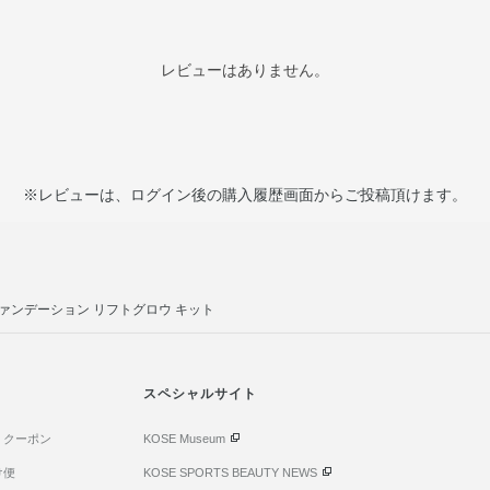
イソヘキサデカン・オレイン酸ソルビタン・コー
ル・セテアリルアルコール・セラミドNG・バニリ
ントキシプロパンジオール・フェノキシエタノー
レビューはありません。
◆THE FOUNDATION LIFT GLOW 004 Fair Neutr
水・シクロペンタシロキサン・メトキシケイヒ酸
ル・タルク・イソノナン酸イソトリデシル・ジフ
油・トリイソステアリン酸ポリグリセリル－2・
※レビューは、ログイン後の購入履歴画面からご投稿頂けます。
ポリマー・水添ポリイソブテン・合成フルオロフロ
ルジメチコン・ポリヒドロキシステアリン酸・BG
メチコン／メチコンシルセスキオキサン）クロス
サ核油・オリーブ果実油・カニナバラ果実エキス
ファンデーション リフトグロウ キット
フラワー油・シロキクラゲエキス・ジパルミチン
ル・ヒアルロン酸Na・プロリン・ホホバ種子油・
PEG－9ポリジメチルシロキシエチルジメチコン
スペシャルサイト
ル酸ジメチコン）コポリマー・（チタン／酸化チ
ジモニウムヘクトライト・ジメチコン・スクワラ
・クーポン
KOSE Museum
リリルシラン・メチレンビスベンゾトリアゾリル
ル－10・レシチン・塩化Na・含水シリカ・酸化
け便
KOSE SPORTS BEAUTY NEWS