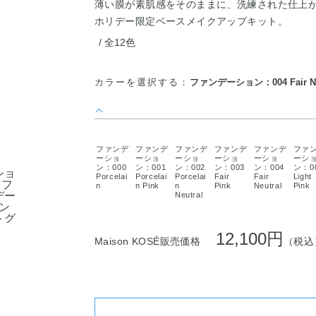
薄い膜が素肌感をそのままに、洗練された仕上
ホリデー限定ベースメイクアップキット。
全12色
カラーを選択する：
ファンデーション：004 Fair Ne
ファンデ
ファンデ
ファンデ
ファンデ
ファンデ
ファ
ーショ
ーショ
ーショ
ーショ
ーショ
ーシ
ン：000
ン：001
ン：002
ン：003
ン：004
ン：0
Porcelai
Porcelai
Porcelai
Fair
Fair
Light
n
n Pink
n
Pink
Neutral
Pink
Neutral
12,100円
Maison KOSÉ販売価格
（税込