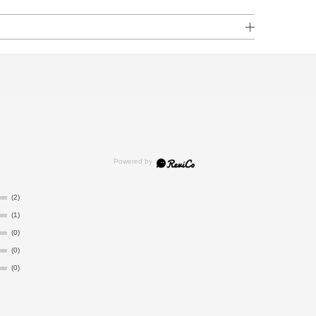
）コポリマー・ミツロウ・アクリル酸アルキルコポリマー
リチル・ステアリン酸・ポリエチレン・ナイロン－6・（ア
ン・ポリ酢酸ビニル・カルナウバロウ・TEA・ポリステア
ル・ステアリン酸グリセリル（SE）・センチフォリアバ
G－20ソルビタンココエート・アクリル酸アルキルコポリマ
メチコン・シリカ・ジメチコノール・セスキオレイン酸ソ
・ヒドロキシエチルセルロース・ポリビニルアルコール・ラ
ン・水添レシチン・デヒドロ酢酸Na・フェノキシエタノー
(2)
(1)
(0)
(0)
(0)