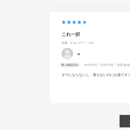
これ一択
容量：6.5g
カラー：001
u
購入確認済み
年代:
40代
性別:
女性
肌質:
敏感
ダマにならないし、落ちないのにお湯でオ