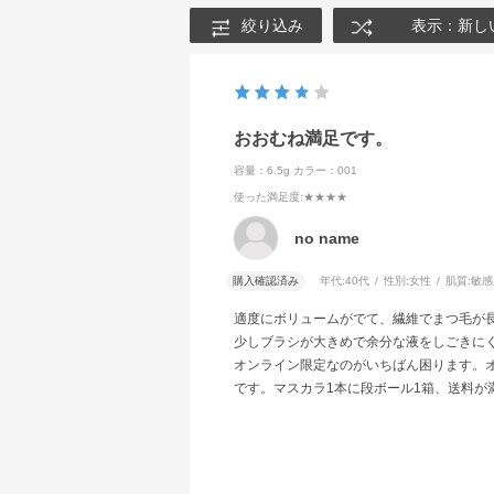
絞り込み
表示：新し
おおむね満足です。
容量：6.5g
カラー：001
使った満足度
:★★★★
no name
購入確認済み
年代:
40代
性別:
女性
肌質:
敏感
適度にボリュームがでて、繊維でまつ毛が
少しブラシが大きめで余分な液をしごきに
オンライン限定なのがいちばん困ります。
です。マスカラ1本に段ボール1箱、送料が