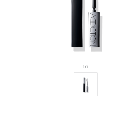
1
/
1