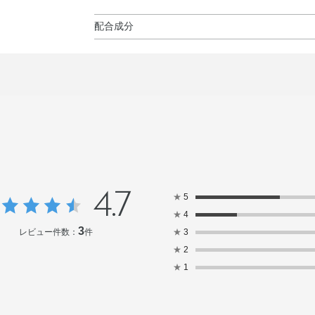
配合成分
水・（アクリレーツ／アクリル酸エチルヘキシル
アンモニウム・BG・水添ロジン酸ペンタエリス
クリレーツ／VA）コポリマー・水添ポリイソブテ
リン酸スクロース・ポリソルベート80・エタノー
ラ花エキス・BHT・DPG・EDTA－2Na・PE
ー・カルナウバロウエキス・コレステロール・シ
ルビタン・セテアリルアルコール・セテス－25
ウリル硫酸Na・ラウレス－21・ラウロイルリシ
ル・メチルパラベン・カーボンブラック・酸化鉄
4.7
★
5
★
4
3
レビュー件数：
件
★
3
★
2
★
1