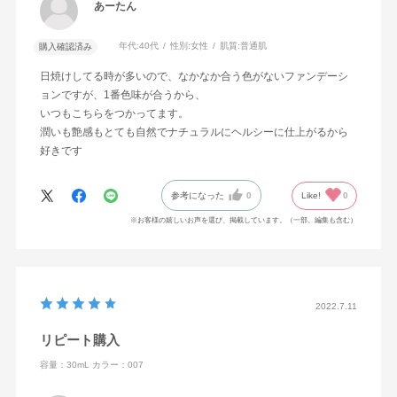
あーたん
年代:
40代
性別:
女性
肌質:
普通肌
購入確認済み
日焼けしてる時が多いので、なかなか合う色がないファンデーシ
ョンですが、1番色味が合うから、
いつもこちらをつかってます。
潤いも艶感もとても自然でナチュラルにヘルシーに仕上がるから
好きです
参考になった
0
Like!
0
※お客様の嬉しいお声を選び、掲載しています。（一部、編集も含む）
2022.7.11
リピート購入
容量：30mL
カラー：007