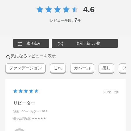
ーブ果実油・カニナバラ果実油・ジパルミチン酸アスコル
4.6
ビル・センチフォリアバラ花エキス・トコフェロール・
BHT・TEA・（アクリル酸アルキル／ジメチコン）コポリ
7
レビュー件数：
件
マー・アクリレーツコポリマー・カルボマー・キサンタン
ガム・シリカ・ジメチコン・ステアリン酸・ステアリン酸
グリセリル・セスキオレイン酸ソルビタン・セテアリルア
絞り込み
表示：新しい順
ルコール・タルク・トリセテアレス－4リン酸・パーフル
オロオクチルトリエトキシシラン・ベヘニルアルコール・
気になるレビューを表示
ポリステアリン酸スクロース・ポリソルベート80・ラウリ
ファンデーション
これ
カバー力
感じ
ファ
ル硫酸Na・レシチン・含水シリカ・合成金雲母鉄・水酸化
Al・メチルパラベン・マイカ・酸化チタン・酸化鉄
2022.8.29
リピーター
容量：30mL
カラー：011
使った満足度
:★★★★★