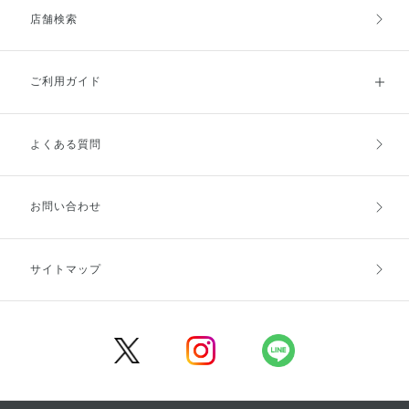
店舗検索
ご利用ガイド
よくある質問
ご利用ガイドトップ
ご注文方法
お支払方法
送料・配送
お問い合わせ
キャンセル・返品・交換
ポイント・クーポン
サイトマップ
定期お届け便
商品レビュー
会員登録