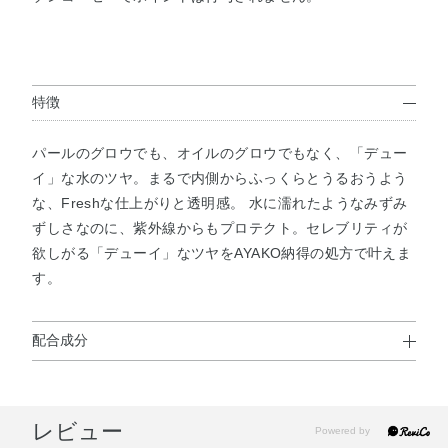
特徴
パールのグロウでも、オイルのグロウでもなく、「デュー
イ」な水のツヤ。まるで内側からふっくらとうるおうよう
な、Freshな仕上がりと透明感。 水に濡れたようなみずみ
ずしさなのに、紫外線からもプロテクト。セレブリティが
欲しがる「デューイ」なツヤをAYAKO納得の処方で叶えま
す。
配合成分
水・BG・ミネラルオイル・メトキシケイヒ酸エチルヘキシ
ル・DPG・メチルグルセス－10・エタノール・ジエチルヘ
レビュー
キサン酸ネオペンチルグリコール・アスコルビン酸・オリ