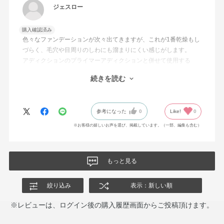
ジェスロー
購入確認済み
色々なファンデーションが次々出てきますが、これが1番乾燥もし
づらく、毛穴や目周りのしわにも溜まりにくい感じがします。
アディクションのプライマーアディクションと併せて使用する
と、冬でもカサカサしてこないです。
続きを読む
新しく、夏に向けてシルキーバームプライマーも購入して使って
いますが、こちらの方がやっぱりテカリがマシになります。それ
と、サラサラなのでメガネの当たるところの崩れもマシになって
参考になった
0
Like!
0
いる気がします。
ファンデーションが滑らかに伸びてくれるので、少量で全顔伸ば
※お客様の嬉しいお声を選び、掲載しています。（一部、編集も含む）
せるので、圧迫感が少ない事も嬉しい点です。仕上がりはナチュ
ラルなので、カバーしたい時にはコンシーラーをした方が良いで
すが、ファンデーションだけでも、何となく肌の色むらが整って
もっと見る
くれるので重宝しています。
また、酸化亜鉛が入っていると痒みが出ることがありますが、こ
絞り込み
表示：新しい順
れも入っていないので有難いです。
※レビューは、ログイン後の購入履歴画面からご投稿頂けます。