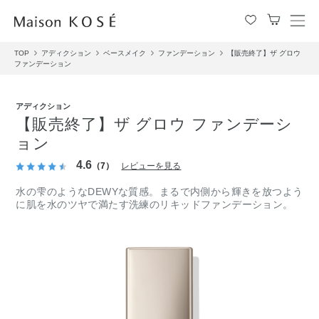
メ
ニ
TOP
アディクション
ベースメイク
ファンデーション
【販売終了】ザ グロウ
ュ
ファンデーション
ー
を
開
アディクション
閉
【販売終了】ザ グロウ ファンデーシ
す
ョン
る
4.6
（7）
レビューを見る
水の雫のようなDEWYな質感。まるで内側から輝きを放つよう
に肌を水のツヤで満たす洗練のリキッドファンデーション。