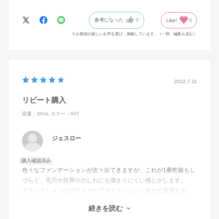
参考になった
0
Like!
0
※お客様の嬉しいお声を選び、掲載しています。（一部、編集も含む）
2022.7.11
リピート購入
容量：30mL
カラー：007
ジェスロー
購入確認済み
色々なファンデーションが次々出てきますが、これが1番乾燥もし
づらく、毛穴や目周りのしわにも溜まりにくい感じがします。
アディクションのプライマーアディクションと併せて使用する
と、冬でもカサカサしてこないです。
続きを読む
新しく、夏に向けてシルキーバームプライマーも購入して使って