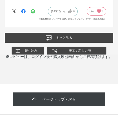
いますが、こちらの方がやっぱりテカリがマシになります。それ
と、サラサラなのでメガネの当たるところの崩れもマシになって
参考になった
0
Like!
0
いる気がします。
ファンデーションが滑らかに伸びてくれるので、少量で全顔伸ば
※お客様の嬉しいお声を選び、掲載しています。（一部、編集も含む）
せるので、圧迫感が少ない事も嬉しい点です。仕上がりはナチュ
ラルなので、カバーしたい時にはコンシーラーをした方が良いで
すが、ファンデーションだけでも、何となく肌の色むらが整って
もっと見る
くれるので重宝しています。
また、酸化亜鉛が入っていると痒みが出ることがありますが、こ
絞り込み
表示：新しい順
れも入っていないので有難いです。
※レビューは、ログイン後の購入履歴画面からご投稿頂けます。
ページトップへ戻る