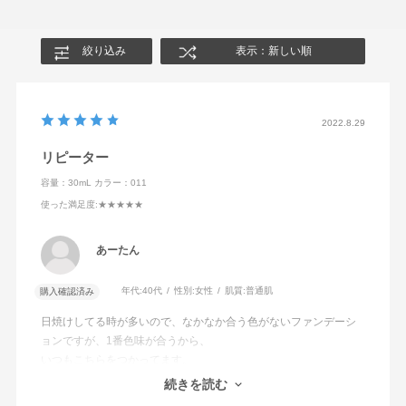
絞り込み
表示：新しい順
2022.8.29
リピーター
容量：30mL
カラー：011
使った満足度
:★★★★★
あーたん
年代:
40代
性別:
女性
肌質:
普通肌
購入確認済み
日焼けしてる時が多いので、なかなか合う色がないファンデーシ
ョンですが、1番色味が合うから、
いつもこちらをつかってます。
潤いも艶感もとても自然でナチュラルにヘルシーに仕上がるから
続きを読む
好きです