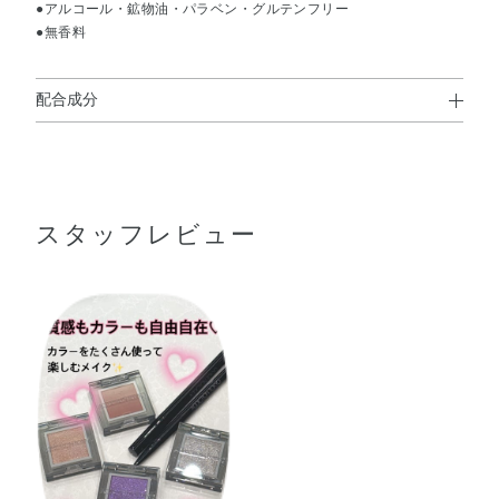
●アルコール・鉱物油・パラベン・グルテンフリー
●無香料
配合成分
水・BG・アクリレーツコポリマー・アクリレーツコポリマ
ーアンモニウム・1，2－ヘキサンジオール・ホウケイ酸
（Ca／Al）・（スチレン／アクリレーツ）コポリマーアン
スタッフレビュー
モニウム・ペンチレングリコール・トコフェロール・ユチ
ャ種子油・DPG・EDTA－2Na・エチルヘキシルグリセリ
ン・カプリリルグリコール・グリセリン・ベントナイト・
結晶セルロース・酸化スズ・水酸化K・フェノキシエタノ
ール・マイカ・銀・酸化チタン