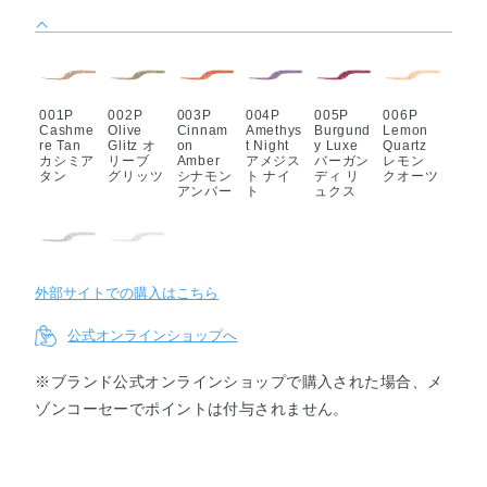
001P
002P
003P
004P
005P
006P
Cashme
Olive
Cinnam
Amethys
Burgund
Lemon
re Tan
Glitz オ
on
t Night
y Luxe
Quartz
カシミア
リーブ
Amber
アメジス
バーガン
レモン
タン
グリッツ
シナモン
ト ナイ
ディ リ
クオーツ
アンバー
ト
ュクス
007P Icy
008SP
外部サイトでの購入はこちら
White ア
Mariage
イシー
マリアー
ホワイト
ジュ
公式オンラインショップへ
※ブランド公式オンラインショップで購入された場合、メ
ゾンコーセーでポイントは付与されません。