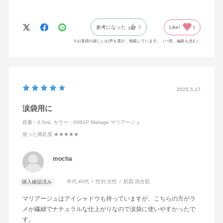
に。
スルリと描けて、落ちにくい。
参考になった
0
Like!
0
素晴らしい！
愛用の品になりそうです。
※お客様の嬉しいお声を選び、掲載しています。（一部、編集も含む）
2025.5.17
涙袋用に
容量：0.5mL
カラー：008SP Mariage マリアージュ
使った満足度
:★★★★★
mocha
年代:
40代
性別:
女性
肌質:
混合肌
購入確認済み
マリアージュはアイシャドウも持っていますが、こちらの方がラ
メが繊細でナチュラルな仕上がりなので涙袋に使いやすかったで
す。