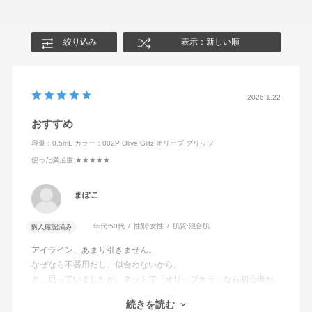
絞り込み
表示：新しい順
2026.1.22
おすすめ
容量：0.5mL
カラー：002P Olive Glitz オリーブ グリッツ
使った満足度
:★★★★★
まぽこ
年代:
50代
性別:
女性
肌質:
混合肌
購入確認済み
アイライン、あまり引きません。
なぜなら不器用だし、似合わないから。
と、思っていましたが、ネットで『オリーブカラーなら初心者か
つアラフィフ向け』なんて目にしたので、こちらで試しに購入。
続きを読む
あら不思議。キツイ目元にならず、ふんわり優しいパッチリ目