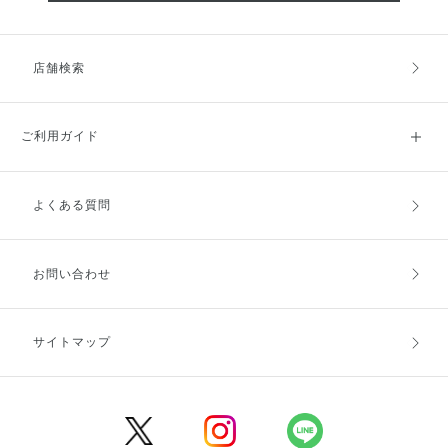
店舗検索
ご利用ガイド
よくある質問
ご利用ガイドトップ
ご注文方法
お支払方法
送料・配送
お問い合わせ
キャンセル・返品・交換
ポイント・クーポン
サイトマップ
定期お届け便
商品レビュー