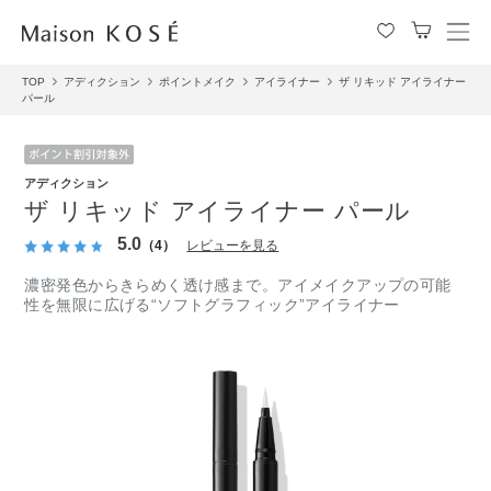
メ
ニ
TOP
アディクション
ポイントメイク
アイライナー
ザ リキッド アイライナー
ュ
パール
ー
を
開
閉
アディクション
す
ザ リキッド アイライナー パール
る
5.0
（4）
レビューを見る
濃密発色からきらめく透け感まで。アイメイクアップの可能
性を無限に広げる“ソフトグラフィック”アイライナー