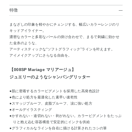
特徴
まなざしの印象を軽やかにチェンジする、幅広いカラーレンジのリ
キッドアイライナー。
濃密なカラーと多彩なパールの掛け合わせで、まるで刺繍に効かせ
た金糸のような、
アーティスティックな“ソフトグラフィック”ラインを叶えます。
アイメイクアップにさらなる自由を。
【008SP Mariage マリアージュ】
ジュエリーのようなシャンパングリッター
●肌に密着するカラーピグメントを採用した高発色設計
●色により処方を最適化した素早い速乾性
●スマッジプルーフ、皮脂プルーフ、涙に強い処方
●オールデイラスティング
●かすれない・途切れない・剥がれない。カラーピグメントをたっぷ
りと抱え込む容器構造で安定的にインクを供給
●グラフィカルなラインを自在に描ける計算されたコシの筆