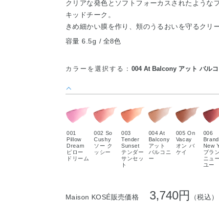
クリアな発色とソフトフォーカスされたような
キッドチーク。
きめ細かい膜を作り、頬のうるおいを守るクリ
容量 6.5g
全8色
カラーを選択する：
004 At Balcony アット バル
001
002 So
003
004 At
005 On
006
Pillow
Cushy
Tender
Balcony
Vacay
Brand
Dream
ソー ク
Sunset
アット
オン バ
New 
ピロー
ッシー
テンダー
バルコニ
ケイ
ブラ
ドリーム
サンセッ
ー
ニュ
ト
ユー
3,740円
Maison KOSÉ販売価格
（税込）