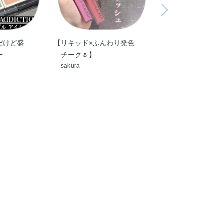
だけど盛
【リキッド×ふんわり発色
【ぽわっとパウダ
ー…
チーク🌷】 …
発色😊フォギー
sakura
Nao