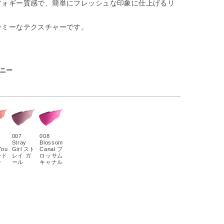
フォギー質感で、簡単にフレッシュな印象に仕上げるリ
ーミーなテクスチャーです。
コニー
007
008
Stray
Blossom
You
Girl スト
Canal ブ
ンド
レイ ガ
ロッサム
ー
ール
キャナル