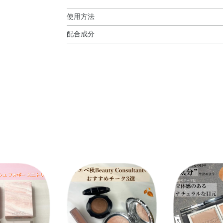
使用方法
配合成分
使用方法
イソドデカン・リンゴ酸ジイソステアリル・シリ
頬に少量を置き、指先でポンポンとなじませます
リル酸メチルクロスポリマー・ジフェニルシロキ
ン）クロスポリマー・トリメチルシロキシケイ酸
カニナバラ果実油・ゴマ種子油・ジパルミチン酸
アスコルビル・トコフェロール・ナイアシンアミド
BHT・DPG・PEG－9ポリジメチルシロキシ
ケイ酸）クロスポリマー・ジメチルシリル化シリ
ルタミン酸ジ（オクチルドデシル／フィトステリル
酸化チタン・酸化鉄・黄4・赤202