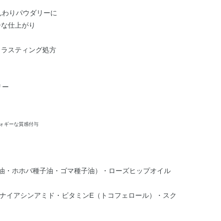
んわりパウダリーに
ーな仕上がり
イラスティング処方
リー
フォギーな質感付与
実油・ホホバ種子油・ゴマ種子油）・ローズヒップオイル
）・ナイアシンアミド・ビタミンE（トコフェロール）・スク