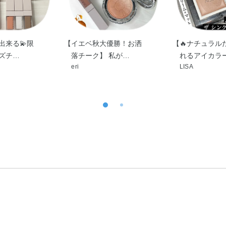
出来る💫限
【イエベ秋大優勝！お洒
【🔥ナチュラル
ズチ…
落チーク】 私が…
れるアイカラ
eri
LISA