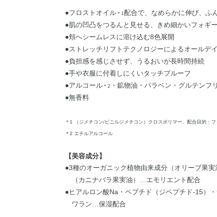
●フロストオイル
配合で、なめらかに伸び、ふ
＊1
●肌の凹凸をつるんと見せる、きめ細かいフォギ
●頬へシームレスに溶け込む8色展開
●ストレッチリフトテクノロジーによるオールデ
●負担感を感じさせず、うるおいが長時間持続
●手や衣服に付着しにくいタッチプルーフ
●アルコール
・鉱物油・パラベン・グルテンフ
＊2
●無香料
＊1 （ジメチコン/ビニルジメチコン）クロスポリマー、配合目的：
＊2 エチルアルコール
【美容成分】
●3種のオーガニック植物由来成分（オリーブ果
（カニナバラ果実油）…エモリエント配合
●ヒアルロン酸Na・ペプチド（ジペプチド-15
ワラン…保湿配合