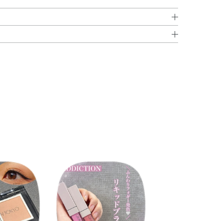
カ・ジメチコン・ポリメチルシルセスキオキサン・メタク
。
シフェニルトリメチコン・（ジメチコン／ビニルジメチコ
・ジステアルジモニウムヘクトライト・オリーブ果実油・
アスコルビル・ジペプチド－15・テトラヘキシルデカン酸
・ヒアルロン酸Na・プロリン・ホホバ種子油・BG・
エチルジメチコン・（ジメチコン／ビニルトリメチルシロキシ
カ・スクワラン・ハイドロゲンジメチコン・ラウロイルグ
／ベヘニル）・レシチン・水酸化Al・炭酸Ca・マイカ・