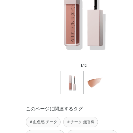
1
/
2
このページに関連するタグ
＃血色感 チーク
＃チーク 無香料