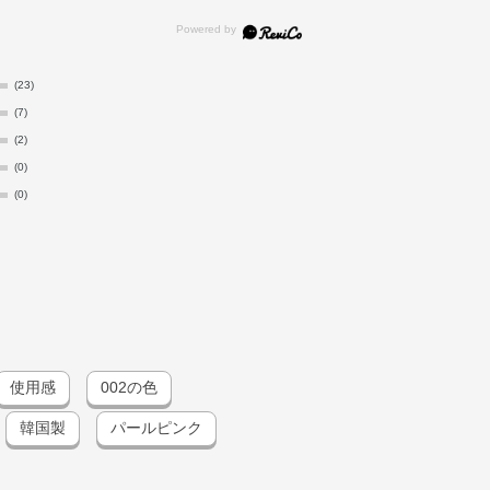
(23)
(7)
(2)
(0)
(0)
使用感
002の色
韓国製
パールピンク