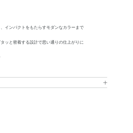
ら、インパクトをもたらすモダンなカラーまで
ピタッと密着する設計で思い通りの仕上がりに
ー
ン・メチルトリメチコン・ホウケイ酸（Ca／Na）・合
ン・リンゴ酸ジイソステアリル・シリカ・（VP／ヘキサ
コンシルセスキオキサン）クロスポリマー・イソステアリ
ル酸グリセリル・ステアリン酸亜鉛・トリエトキシカプリ
チタン・酸化鉄