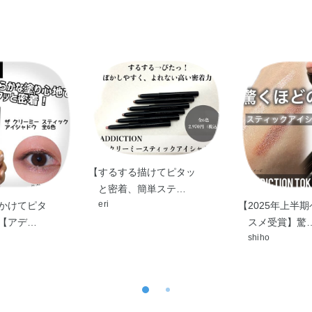
【するする描けてピタッ
と密着、簡単ステ…
eri
かけてピタ
【2025年上半
【アデ…
スメ受賞】驚
shiho