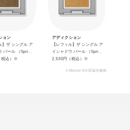
ション
アディクション
ア
】ザ シングル ア
【レフィル】ザ シングル ア
【レ
パール （Spring
イシャドウ パール （Spring
イシ
2026）
20
円（税込）※
2,530円（税込）※
2,
※Maison KOSÉ販売価格