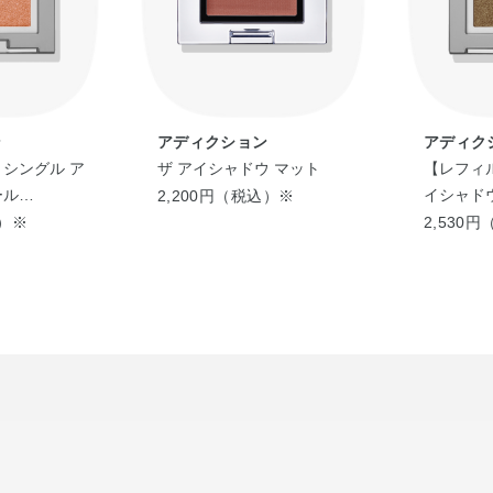
ン
アディクション
アディク
 シングル ア
ザ アイシャドウ マット
【レフィル
ール
イシャドウ 
2,200円（税込）※
26）
2026）
込）※
2,530