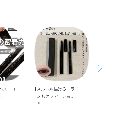
期ベストコ
【スルスル描ける ライ
【驚きの密着力！
…
ンもグラデーショ…
いスティックア
m
taetae