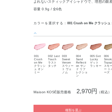
よれないスティックアイシャドウで、理想の眼
容量 0.9g
全6色
カラーを選択する：
001 Crush on Me クラッシ
001
002 Last
003
004
005 Get
006
Crush
Touch
Sweet
Sand
Lucky
Smok
on Me
ラスト
Venom
Reflecti
ゲット
Topa
クラッシ
タッチ
スウィー
on サン
ラッキー
スモ
ュ オン
ト ヴェ
ド リフ
ー ト
ミー
ノム
レクショ
ーズ
ン
2,970円
Maison KOSÉ販売価格
（税込）
種類を選ぶ