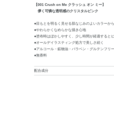
【001 Crush on Me クラッシュ オン ミー】
儚く可憐な透明感のクリスタルピンク
●目もとを明るく見せる肌なじみのよいカラーか
●やわらかくなめらかな描き心地
●塗布時はぼかしやすく、少し時間が経過すると
●オールデイラスティング処方で美しさ続く
●アルコール・鉱物油・パラベン・グルテンフリ
●無香料
配合成分
トリメチルシロキシケイ酸・シクロペンタシロキサ
成ワックス・ホウケイ酸（Ca／チタン）・セレシ
デセン）コポリマー・（ビニルジメチコン／メチ
ン酸ソルビタン・カプリリルグリコール・カプリ
リルシラン・酸化スズ・カルミン・マイカ・酸化