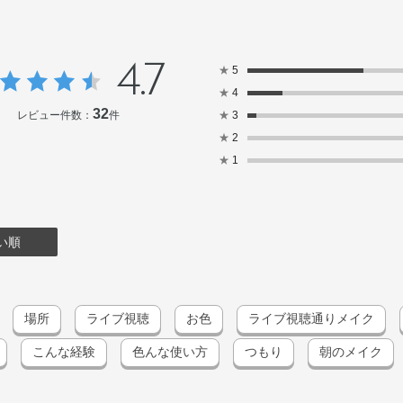
4.7
★
5
★
4
32
レビュー件数：
件
★
3
★
2
★
1
い順
場所
ライブ視聴
お色
ライブ視聴通りメイク
こんな経験
色んな使い方
つもり
朝のメイク