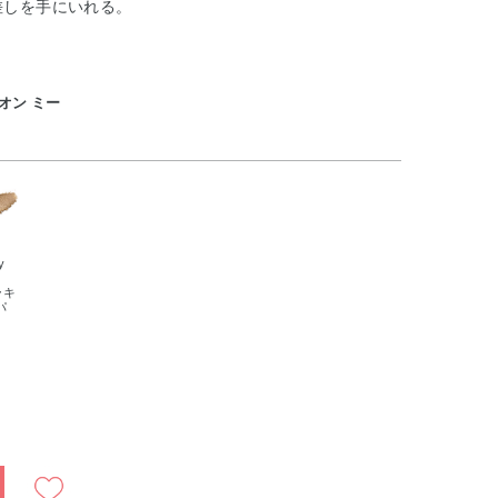
差しを手にいれる。
ュ オン ミー
y
z
ーキ
パ