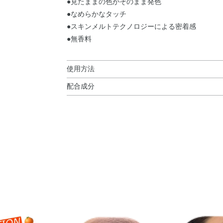
●見たままの色がそのまま発色
●なめらかなタッチ
●スキンメルトテクノロジーによる密着感
●無香料
使用方法
配合成分
使用方法
タルク・合成金雲母・ジメチコン・シリカ・ミネ
●適量をチップやブラシ、または指で目元に塗布
ル・トリエトキシカプリリルシラン・ハイドロゲ
ルフェネシン・メチルパラベン・カルミン・グン