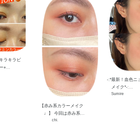
キラキラビ
⭐︎…
-:*最新！血色
メイク*-:…
Sumire
【赤み系カラーメイク
♩】 今回は赤み系…
chi.