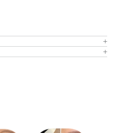
ラルオイル・ナイロン－12・窒化ホウ素・トコフェロー
してください。
ンジメチコン・メチコン・合成ワックス・水酸化Al・クロ
ジョウ・マイカ・酸化チタン・酸化亜鉛・酸化鉄