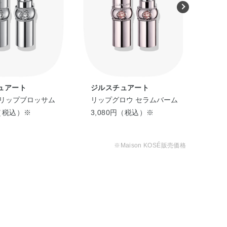
ュアート
ジルスチュアート
ジ
 リップブロッサム
リップグロウ セラムバーム
ルー
円（税込）※
3,080円（税込）※
3,
※Maison KOSÉ販売価格