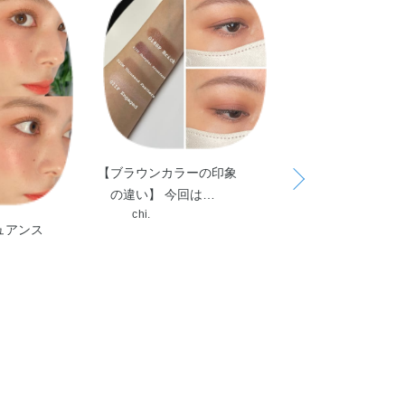
【ブラウンカラーの印象
の違い】 今回は…
chi.
ニュアンス
ADDICTION 限
スカラ…
chi.