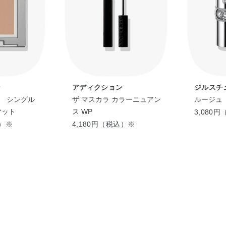
ン
アディクション
ジルスチ
 シングル
ザ マスカラ カラーニュアン
ルージュ
マット
ス WP
3,080
込）※
4,180円（税込）※