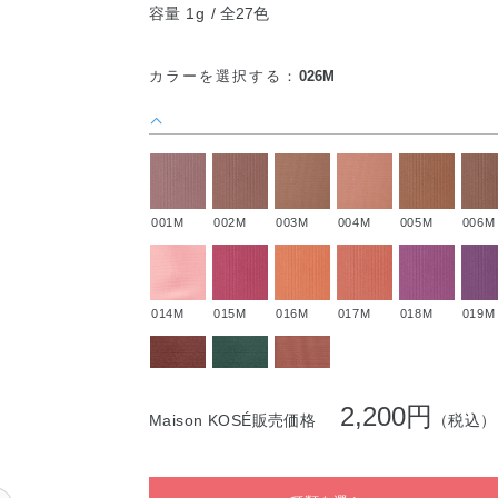
容量 1g
全27色
カラーを選択する：
026M
001M
002M
003M
004M
005M
006M
014M
015M
016M
017M
018M
019M
028M
029M
030M
2,200円
Maison KOSÉ販売価格
（税込）