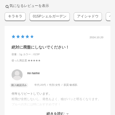
気になるレビューを表示
キラキラ
015Pシェルガーデン
アイシャドウ
ベ
2024.10.20
絶対に廃盤にしないでください！
容量：1g
カラー：015P
使った満足度
:★★★★★
no name
年代:
20代
性別:
女性
肌質:
敏感肌
購入確認済み
何年もリピートしています。
粉飛び全然しないし、発色もよく、瞼がパッと明るくなります。
ブルベの方には特におすすめです！
ベースの色として使っていますがアディクションのアイシャドウ
続きを読む