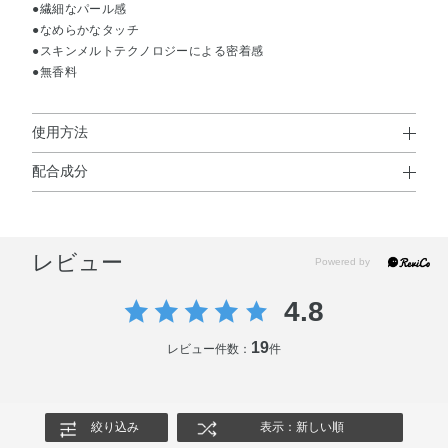
●繊細なパール感
●なめらかなタッチ
●スキンメルトテクノロジーによる密着感
●無香料
使用方法
配合成分
使用方法
合成金雲母・タルク・ミネラルオイル・水添ポリイソブテ
●適量をチップやブラシ、または指で目元に塗布してください。
ン・セスキステアリン酸ソルビタン・トコフェロール・イ
レビュー
ソドデカン・酸化スズ・グンジョウ・マイカ・酸化チタ
ン・酸化亜鉛・酸化鉄
4.8
19
レビュー件数：
件
絞り込み
表示：新しい順