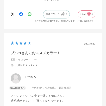
は単色で買えるのでなくなったらその色だけ買い足したり、コス
パも良くお気に入りです。
011SPの再販もお願いします！
参考になった
0
Like!
0
※お客様の嬉しいお声を選び、掲載しています。（一部、編集も含む）
2024.9.23
ブルべさんにおススメカラー！
容量：1g
カラー：015P
使った満足度
:★★★★★
ピカリン
年代:
50代
性別:
女性
肌質:
敏感肌
購入確認済み
アイシャドウ(P)の中で一番のお気に入り。
透明感がでるので、買って良かったです。