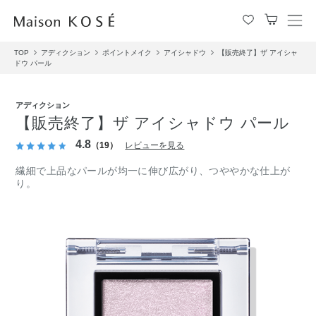
メ
ニ
TOP
アディクション
ポイントメイク
アイシャドウ
【販売終了】ザ アイシャ
ュ
ドウ パール
ー
を
開
アディクション
閉
【販売終了】ザ アイシャドウ パール
す
4.8
る
（19）
レビューを見る
繊細で上品なパールが均一に伸び広がり、つややかな仕上が
り。