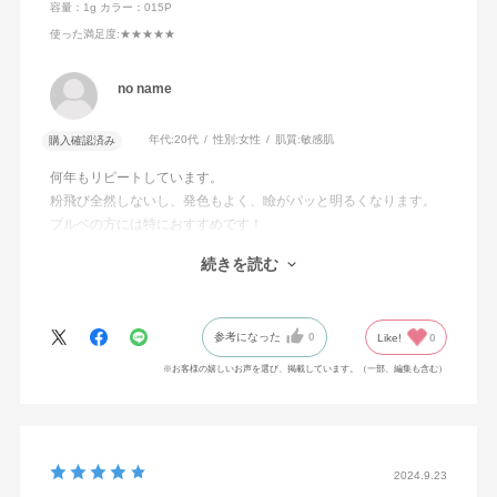
容量：1g
カラー：015P
使った満足度
:★★★★★
no name
年代:
20代
性別:
女性
肌質:
敏感肌
購入確認済み
何年もリピートしています。
粉飛び全然しないし、発色もよく、瞼がパッと明るくなります。
ブルベの方には特におすすめです！
ベースの色として使っていますがアディクションのアイシャドウ
続きを読む
は単色で買えるのでなくなったらその色だけ買い足したり、コス
パも良くお気に入りです。
011SPの再販もお願いします！
参考になった
0
Like!
0
※お客様の嬉しいお声を選び、掲載しています。（一部、編集も含む）
2024.9.23