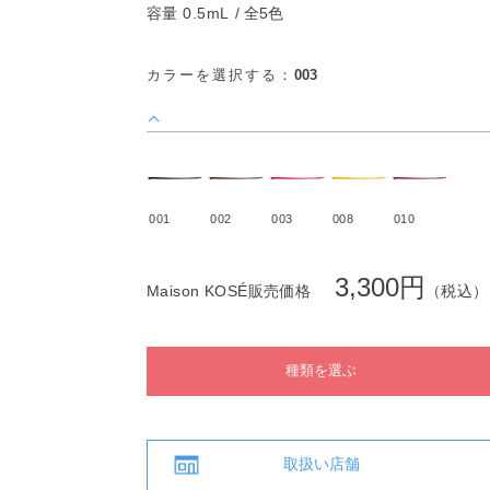
容量 0.5mL
全5色
カラーを選択する：
003
001
002
003
008
010
3,300円
Maison KOSÉ販売価格
（税込）
種類を選ぶ
取扱い店舗