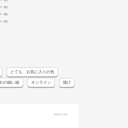
(0)
(0)
(0)
とても、お気に入りの色
わの細い線
オンライン
描け
2025.4.24