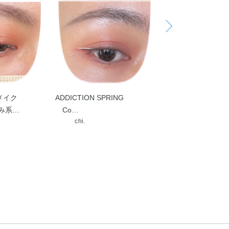
ADDICTION グ
ナー …
chi.
メイク
ADDICTION SPRING
み系…
Co…
chi.