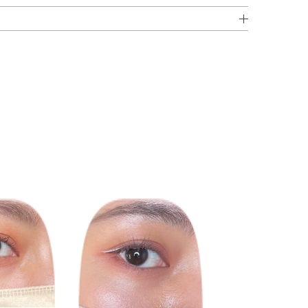
ツ／オクチルアクリルアミド）コポリマー・1，2－ヘキ
2Na・エチルヘキシルグリセリン・カプリリルグリコー
コール・水酸化K・水酸化Na・フェノキシエタノール・安