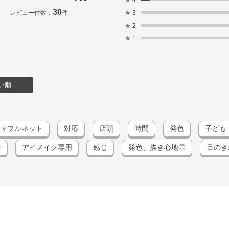
30
レビュー件数：
件
★
3
★
2
★
1
い順
ィブルネット
対応
店頭
時間
発色
子ども
ー
アイメイク専用
感じ
発色、描き心地◎
目のき