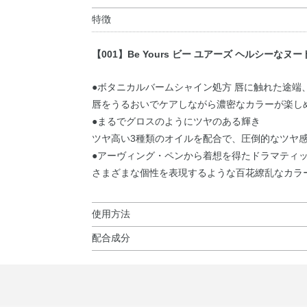
特徴
【001】Be Yours ビー ユアーズ ヘルシーなヌ
●ボタニカルバームシャイン処方 唇に触れた途
唇をうるおいでケアしながら濃密なカラーが楽し
●まるでグロスのようにツヤのある輝き
ツヤ高い3種類のオイルを配合で、圧倒的なツヤ
●アーヴィング・ペンから着想を得たドラマティ
さまざまな個性を表現するような百花繚乱なカラ
使用方法
配合成分
使用方法
ダイマージリノール酸（フィトステリル／イソス
●3mm程度繰り出し、やさしく唇に塗布してくだ
酸トリトリデシル・テトラエチルヘキサン酸ペン
ポリマー・トリイソステアリン酸ポリグリセリル