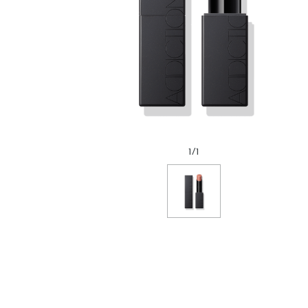
1
/
1