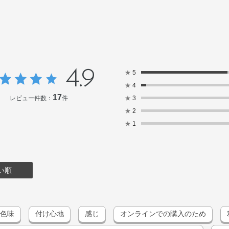
ルシリル化シリカ・アストロカリウムムルムル種
マ種子油・サフラワー油・シア脂・ジパルミチン
油・BHT・DPG・PEG－9ポリジメチルシロ
ー・ジイソステアリン酸ポリグリセリル－2・ジ
ルチタン・ハイドロゲンジメチコン・メチコン・水酸
赤202
4.9
★
5
★
4
17
レビュー件数：
件
★
3
★
2
★
1
い順
色味
付け心地
感じ
オンラインでの購入のため