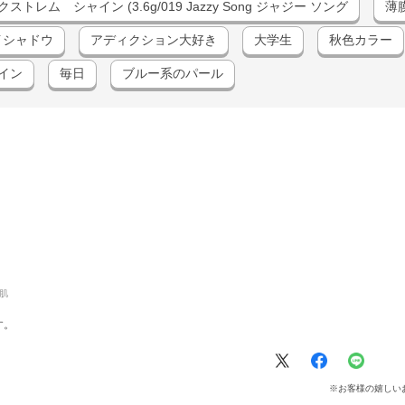
ム シャイン (3.6g/019 Jazzy Song ジャジー ソング
薄
のアイシャドウ
アディクション大好き
大学生
秋色カラー
イン
毎日
ブルー系のパール
肌
す。
※お客様の嬉しい