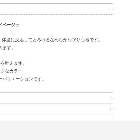
ードベージュ
端、体温に反応してとろけるなめらかな塗り心地です。
めます。
感を叶えます。
ックなカラー
ーバリエーションです。
テアリル／セチル／ステアリル／ベヘニル）・トリメリト
さい。
タエリスリチル・（ビニルピロリドン／ヘキサデセン）コ
－2・ポリブテン・合成ワックス・ポリエチレン・ジメチ