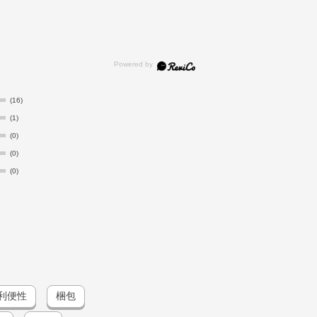
子脂・オリーブ果実油・カカオ脂・カニナバラ果実油・ゴ
酸アスコルビル・トコフェロール・ハチミツ・ホホバ種子
キシエチルジメチコン・（エチレン／プロピレン）コポリマ
メチコン・スクワラン・トリイソステアリン酸イソプロピ
化Al・炭酸Ca・酸化チタン・酸化鉄・黄4・赤201・
(16)
(1)
(0)
(0)
(0)
利便性
梱包