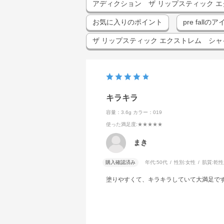
アディクション ザ リップスティック エクストレ
お気に入りのポイント
pre fall
ザ リップスティック エクストレム シャ
キラキラ
容量：3.6g
カラー：019
使った満足度
:★★★★★
まき
購入確認済み
年代:
50代
性別:
女性
肌質:
乾性
塗りやすくて、キラキラしていて大満足で