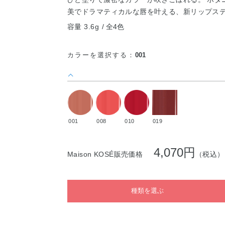
美でドラマティカルな唇を叶える、新リップス
容量 3.6g
全4色
カラーを選択する：
001
001
008
010
019
4,070円
Maison KOSÉ販売価格
（税込）
種類を選ぶ