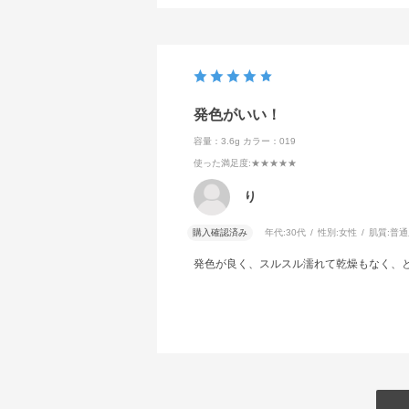
発色がいい！
容量：3.6g
カラー：019
使った満足度
:★★★★★
り
購入確認済み
年代:
30代
性別:
女性
肌質:
普通
発色が良く、スルスル濡れて乾燥もなく、