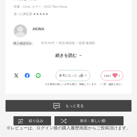
容量：12mL
カラー：002C Red Dress
使った満足度
:★★★★★
AKiNA
年代:
50代
性別:
無回答
肌質:
敏感肌
購入確認済み
Red Dress の名の通り、気持ちを上げてくれる、はっとするよう
続きを読む
な赤でした。
参考になった
0
Like!
0
※お客様の嬉しいお声を選び、掲載しています。（一部、編集も含む）
もっと見る
絞り込み
表示：新しい順
※レビューは、ログイン後の購入履歴画面からご投稿頂けます。