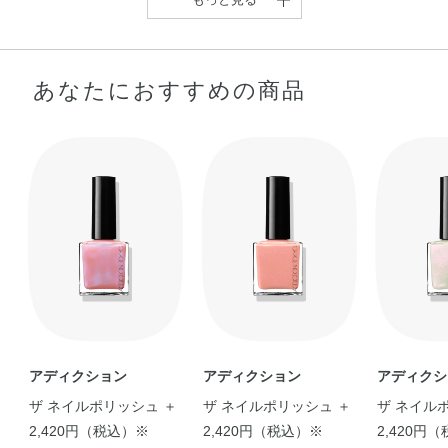
あなたにおすすめの商品
速乾、カラー持ち抜群ネ
【月明かりのような煌め
【40代スタッフがおすす
【気分あがる！モカネイ
イル💅 今回は …
く輝き✨私のオスス …
め 手がキレイに …
ル〜速乾&ツヤポリ …
shiho
Nao
A
suzu
《春色カラーのおすすめ
【大人可愛い♡秋のミュ
【ピンクベージュで手元
ネイル♡》 今回 …
ートカラーネイル】 …
綺麗に♡】 AD …
reona
reona
Mana
アディクション
アディクション
アディクシ
ザ ネイルポリッシュ ＋
ザ ネイルポリッシュ ＋
ザ ネイル
2,420円（税込）※
2,420円（税込）※
2,420円