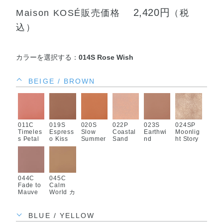
2,420円
Maison KOSÉ販売価格
（税
込）
カラーを選択する：
014S Rose Wish
BEIGE / BROWN
011C
019S
020S
022P
023S
024SP
Timeles
Espress
Slow
Coastal
Earthwi
Moonlig
s Petal
o Kiss
Summer
Sand
nd
ht Story
044C
045C
Fade to
Calm
Mauve
World カ
フェイド
ーム ワ
トゥ モ
ールド
ーヴ
BLUE / YELLOW