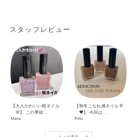
酢酸ブチル・酢酸エチル・ニトロセルロース・クエン酸ア
●内蔵の筆に適量をとり、爪に均一に塗布します。
セチルトリブチル・（アジピン酸／ネオペンチルグリコー
ル／無水トリメリト酸）コポリマー・変性アルコール・ス
スタッフレビュー
テアラルコニウムベントナイト・オリーブ果実油・カニナ
バラ果実油・ゴマ種子油・トコフェロール・ホホバ種子
油・アクリレーツコポリマー・イソプロパノール・ジアセ
トンアルコール・リン酸・マンガンバイオレット・酸化チ
タン・酸化鉄・黄4・赤201
【大人かわいい桜ネイル
【秋冬こなれ感ネイル🥂
🌸】 この季節 …
🖤】 今回は …
Mana
Riho
もっと見る