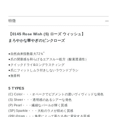
特徴
【014S Rose Wish (S) ローズ ウィッシュ】
まろやかな華やぎのピンクローズ
*
●自然由来指数最大72％
●爪の閉塞感を和らげるエアスルー処方（酸素透過性）
●クイックドライ&ロングラスティング
●爪にフィットしムラ付きしないラウンドブラシ
●無香料
5 TYPES
(C) Color・・・オペークでピグメントの濃いヴィヴィッドな発色
(S) Sheer・・・透明感のあるシアーな発色
(P) Pearl・・・繊細なパールが輝く質感
(SP) Sparkle・・・大粒のラメが煌めく質感
(PR) Prism・・・角度によって異なる色に変化する質感