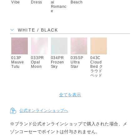
Vibe
Dress
ai
Beach
Romanc
e
WHITE / BLACK
013P
033PR
034PR
035SP
043C
Mauve
Opal
Frozen
Ultra
Cloud
Tutu
Moon
Sky
Star
Bed ク
ラウド
ベッド
全てを表示
公式オンラインショップへ
※ブランド公式オンラインショップで購入された場合、メ
ゾンコーセーでポイントは付与されません。