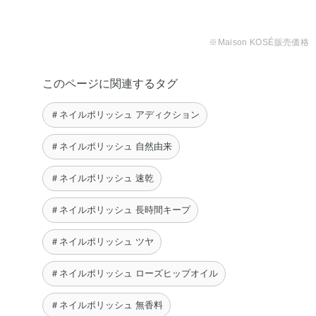
【 ADDICTION 2024ホリ
デ …
※Maison KOSÉ販売価格
【アディクション ザ
shiori
【ネイルも大人可愛く
【秋のおすすめネイル】
ネイルポリッシュ+ …
【おしゃカワ大人ネイル
【爪先が綺麗に見えるオ
♡‼︎】 速乾&ロ …
本日は私の愛用 …
reona
💅】 赤ネイル …
フィス向けシンプル …
Mana
taetae
このページに関連するタグ
Mana
azumi
＃ネイルポリッシュ アディクション
＃ネイルポリッシュ 自然由来
＃ネイルポリッシュ 速乾
＃ネイルポリッシュ 長時間キープ
＃ネイルポリッシュ ツヤ
＃ネイルポリッシュ ローズヒップオイル
＃ネイルポリッシュ 無香料