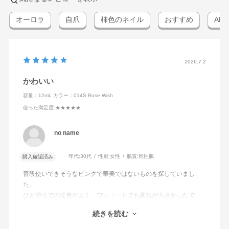
オーロラ
自爪
柿色のネイル
おすすめ
AD
2026.7.2
かわいい
容量：12mL
カラー：014S Rose Wish
使った満足度
:★★★★★
no name
年代:
30代
性別:
女性
肌質:
乾性肌
購入確認済み
普段使いできそうなピンクで華美ではないものを探していまし
た。
ひと塗りでの発色がよく、ワンコートでも変化が大きかったで
す。あまり血色がよくない爪なので、色が明るいと浮くかもと心
続きを読む
配していましたが、薄塗りでも血色が良くなったように見えるの
で、凄く使いやすいと思いました。ローズ系の中でも塗りやすい