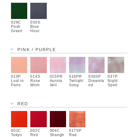
029C
030S
Posh
Blue
Green
Hour
PINK / PURPLE
010P
014S
015PR
016PR
036SP
037P
Lost in
Rose
Aurora
Twilight
Dreamla
Night
Paris
Wish
Veil
Song
nd
Spell
RED
001C
002C
004C
017SP
Tokyo
Red
Shangh
Red