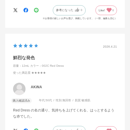
ピンクベージュかなと思います。ありがとうございます。
参考になった
0
Like!
0
※お客様の嬉しいお声を選び、掲載しています。（一部、編集も含む）
2026.4.21
鮮烈な発色
容量：12mL
カラー：002C Red Dress
使った満足度
:★★★★★
AKiNA
年代:
50代
性別:
無回答
肌質:
敏感肌
購入確認済み
Red Dress の名の通り、気持ちを上げてくれる、はっとするよう
な赤でした。