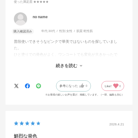
使った満足度
:★★★★★
no name
年代:
30代
性別:
女性
肌質:
乾性肌
購入確認済み
普段使いできそうなピンクで華美ではないものを探していまし
た。
ひと塗りでの発色がよく、ワンコートでも変化が大きかったで
す。あまり血色がよくない爪なので、色が明るいと浮くかもと心
続きを読む
配していましたが、薄塗りでも血色が良くなったように見えるの
で、凄く使いやすいと思いました。ローズ系の中でも塗りやすい
ピンクベージュかなと思います。ありがとうございます。
参考になった
0
Like!
0
※お客様の嬉しいお声を選び、掲載しています。（一部、編集も含む）
2026.4.21
鮮烈な発色