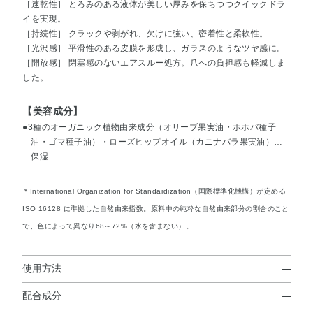
［速乾性］ とろみのある液体が美しい厚みを保ちつつクイックドラ
イを実現。
［持続性］ クラックや剥がれ、欠けに強い、密着性と柔軟性。
［光沢感］ 平滑性のある皮膜を形成し、ガラスのようなツヤ感に。
［開放感］ 閉塞感のないエアスルー処方。爪への負担感も軽減しま
した。
【美容成分】
●3種のオーガニック植物由来成分（オリーブ果実油・ホホバ種子
油・ゴマ種子油）・ローズヒップオイル（カニナバラ果実油）…
保湿
＊International Organization for Standardization（国際標準化機構）が定める
ISO 16128 に準拠した自然由来指数。原料中の純粋な自然由来部分の割合のこと
で、色によって異なり68～72%（水を含まない）。
使用方法
配合成分
使用方法