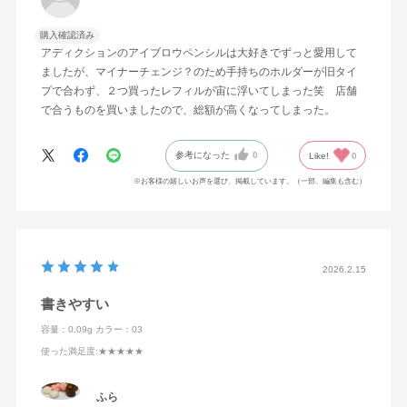
購入確認済み
アディクションのアイブロウペンシルは大好きでずっと愛用して
ましたが、マイナーチェンジ？のため手持ちのホルダーが旧タイ
プで合わず、２つ買ったレフィルが宙に浮いてしまった笑 店舗
で合うものを買いましたので、総額が高くなってしまった。
参考になった
0
Like!
0
※お客様の嬉しいお声を選び、掲載しています。（一部、編集も含む）
2026.2.15
書きやすい
容量：0.09g
カラー：03
使った満足度
:★★★★★
ふら