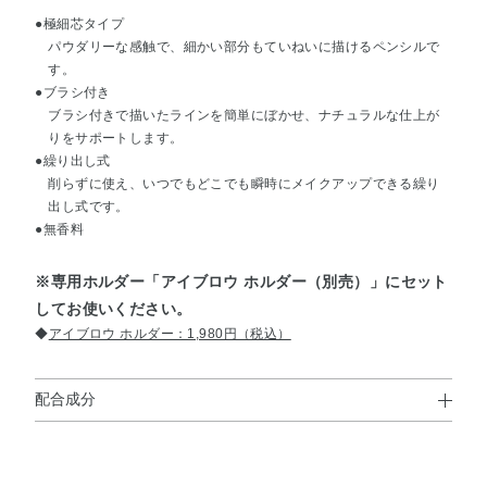
●極細芯タイプ
パウダリーな感触で、細かい部分もていねいに描けるペンシルで
す。
●ブラシ付き
ブラシ付きで描いたラインを簡単にぼかせ、ナチュラルな仕上が
りをサポートします。
●繰り出し式
削らずに使え、いつでもどこでも瞬時にメイクアップできる繰り
出し式です。
●無香料
※専用ホルダー「アイブロウ ホルダー（別売）」にセット
してお使いください。
◆
アイブロウ ホルダー：1,980円（税込）
配合成分
ステアリン酸・モクロウ・水添ヒマシ油・タルク・ミツロ
ウ・ミネラルオイル・水添ヤシ油・イソステアリン酸ソル