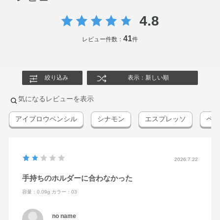
4.8
41
レビュー件数：
件
絞り込み
表示：新しい順
気になるレビューを表示
アイブロウペンシル
シナモン
エスプレッソ
ペン
2026.7.22
手持ちのホルダーに合わなかった
容量：0.09g
カラー：03
no name