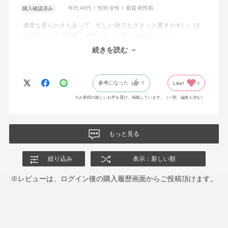
年代:
40代
性別:
女性
肌質:
乾性肌
購入確認済み
適度な柔らかさもあって、忙しい朝でもささっと書きやすい。ほ
ぼ自眉なので２割書く程度だが、自眉との馴染みもいい。
夕方は消えやすいので困っていましたが、パウダーを塗ってから
続きを読む
書いたら消えにくいと店員さんに教えてもらいました。
参考になった
0
Like!
0
※お客様の嬉しいお声を選び、掲載しています。（一部、編集も含む）
もっと見る
絞り込み
表示：新しい順
※レビューは、ログイン後の購入履歴画面からご投稿頂けます。