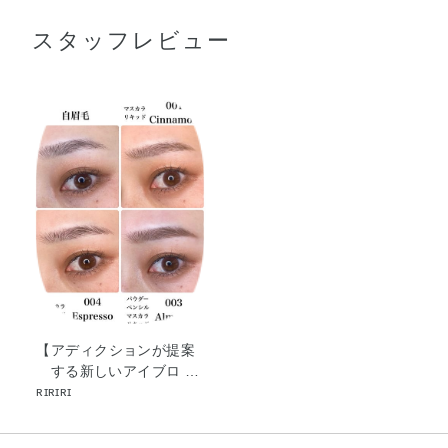
ビタン・センチフォリアバラ花エキス・トコフェロール・
スタッフレビュー
BG・レシチン・水・水酸化Al・水添パーム核油・水添パー
ム油・マイカ・酸化チタン・酸化鉄
【アディクションが提案
する新しいアイブロ …
ʀɪʀɪʀɪ