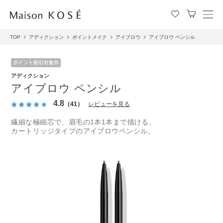
メ
ニ
TOP
アディクション
ポイントメイク
アイブロウ
アイブロウ ペンシル
ュ
ー
を
開
アディクション
閉
アイブロウ ペンシル
す
る
4.8
（41）
レビューを見る
繊細な極細芯で、眉毛の1本1本まで描ける、
カートリッジタイプのアイブロウペンシル。