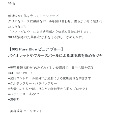
特徴
紫外線から肌を守ってトーンアップ。
クリアなベースに繊細なパールを掛け合わせ、柔らかい光に包まれ
たようなツヤ
「ソフトグロウ」による透明感と立体感を同時に叶えます。
90%配合された美容液*が肌をうるおし、なめらかに。
【001 Pure Blue ピュア ブルー】
バイオレットやブルーのパールによる透明感を高めるツヤ
●美容液90％配合*のみずみずしい使用感で、日中も肌を保湿
●SPF40・PA+++
●皮脂コントロール成分**が皮脂による化粧崩れを防ぎます
●グルテンフリー・パラベンフリー
●大気中のちりやほこりなどの微粒子から肌をプロテクト
●パッチテスト済み***
●無香料
- 美容成分 エモリエント -