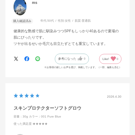
ms
年代:
50代
性別:
女性
肌質:
普通肌
購入確認済み
健康的な艶感で肌に馴染みつつSPFもしっかり40あるので夏場の
肌にぴったりです。
ツヤが出るせいか毛穴も目立たずとても重宝しています。
参考になった
0
Like!
0
※お客様の嬉しいお声を選び、掲載しています。（一部、編集も含む）
2026.4.30
スキンプロテクターソフトグロウ
容量：30g
カラー：001 Pure Blue
使った満足度
:★★★★★