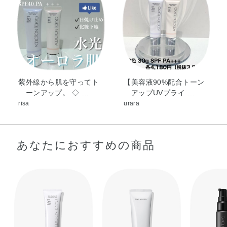
ー油・ジパルミチン酸アスコルビル・テトラヘキシルデカ
ン酸アスコルビル・トコフェロール・ホホバ種子油・ラベ
ンダー油・BHT・EDTA－2Na・PEG－10水添ヒマシ油・
（アクリル酸Na／アクリロイルジメチルタウリンNa）コ
ポリマー・（アクリレーツ／アクリル酸アルキル（C10－
30））クロスポリマー・イソヘキサデカン・オレイン酸ソ
ルビタン・カルボマー・キサンタンガム・シリカ・ジメチ
紫外線から肌を守ってト
【美容液90%配合トーン
ーンアップ。 ◇ …
アップUVプライ …
コン・ステアリン酸グリセリル・セスキオレイン酸ソルビ
risa
urara
タン・セテアリルアルコール・タルク・トリセテアレス－
4リン酸・ハイドロゲンジメチコン・ヒドロキシアパタイ
ト・ベヘニルアルコール・ポリシリコーン－14・ポリソル
あなたにおすすめの商品
ベート80・メチコン・ラウリン酸ポリグリセリル－10・レ
シチン・合成フルオロフロゴパイト・水酸化Al・水添レシ
チン・フェノキシエタノール・グンジョウ・マイカ・酸化
チタン・酸化亜鉛・酸化鉄