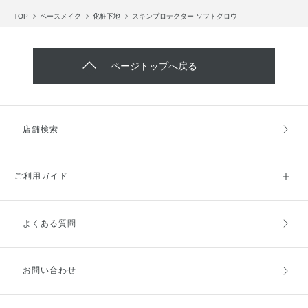
TOP
ベースメイク
化粧下地
スキンプロテクター ソフトグロウ
ページトップへ戻る
店舗検索
ご利用ガイド
よくある質問
ご利用ガイドトップ
ご注文方法
お支払方法
送料・配送
お問い合わせ