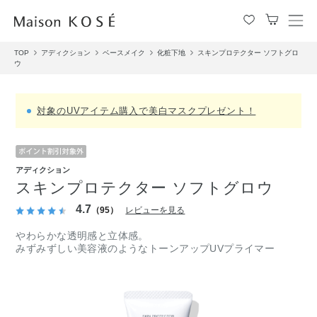
メ
ニ
TOP
アディクション
ベースメイク
化粧下地
スキンプロテクター ソフトグロ
ュ
ウ
ー
を
開
対象のUVアイテム購入で美白マスクプレゼント！
閉
す
る
アディクション
スキンプロテクター ソフトグロウ
4.7
（95）
レビューを見る
やわらかな透明感と立体感。
みずみずしい美容液のようなトーンアップUVプライマー