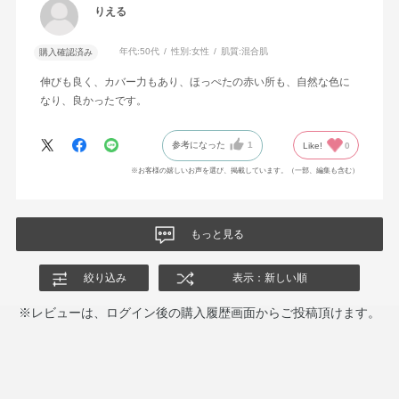
りえる
年代:
50代
性別:
女性
肌質:
混合肌
購入確認済み
伸びも良く、カバー力もあり、ほっぺたの赤い所も、自然な色に
なり、良かったです。
参考になった
1
Like!
0
※お客様の嬉しいお声を選び、掲載しています。（一部、編集も含む）
もっと見る
絞り込み
表示：新しい順
※レビューは、ログイン後の購入履歴画面からご投稿頂けます。