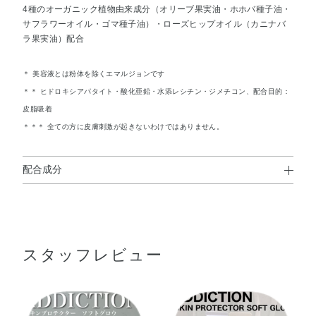
4種のオーガニック植物由来成分（オリーブ果実油・ホホバ種子油・
サフラワーオイル・ゴマ種子油）・ローズヒップオイル（カニナバ
ラ果実油）配合
＊ 美容液とは粉体を除くエマルジョンです
＊＊ ヒドロキシアパタイト・酸化亜鉛・水添レシチン・ジメチコン、配合目的：
皮脂吸着
＊＊＊ 全ての方に皮膚刺激が起きないわけではありません。
配合成分
水・BG・メトキシケイヒ酸エチルヘキシル・ジカプリン酸
PG・イソノナン酸イソトリデシル・メチレンビスベンゾト
リアゾリルテトラメチルブチルフェノール・グリセリン・
スタッフレビュー
ジエチルアミノヒドロキシベンゾイル安息香酸ヘキシル・
ビスエチルヘキシルオキシフェノールメトキシフェニルト
リアジン・ポリシリコーン－15・ステアリン酸・TEA・オ
リーブ果実油・カニナバラ果実油・ゴマ種子油・サフラワ