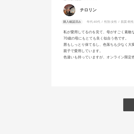
チロリン
購入確認済み
年代:
40代
性別:
女性
肌質:
乾性
私が愛用してるのを見て、母がすごく素敵
70歳の母にもとても良く似合う色です。
唇もしっとり保てるし、色落ちも少なく大
親子で愛用しています。
色違いも持っていますが、オンライン限定色