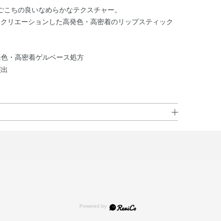
ごこちの良いなめらかなテクスチャー。
心にクリエーションした高発色・高密着のリップスティック
発色・高密着ゲルベース処方
演出
エチルヘキサノイン・リンゴ酸ジイソステアリル・デカイ
ル酸メチルクロスポリマー・（エチレン／プロピレン）コポ
水添ポリイソブテン・ダイマージリノール酸（フィトステリ
ニル）・合成ワックス・ラウロイルグルタミン酸ジ（オク
ャンデリラロウ・アストロカリウムムルムル種子脂・オリ
種子油・サフラワー油・シア脂・ジパルミチン酸アスコル
・BHT・（ビニルジメチコン／ラウリルジメチコン）クロ
－2・ジメチコン・ジメチルシリル化シリカ・スクワラ