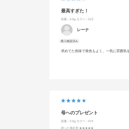
最高すぎた！
容量：3.8g
カラー：015
レーナ
購入確認済み
求めてた色味で発色もよく、一気に雰囲気
母へのプレゼント
容量：3.8g
カラー：015
使った満足度
:★★★★★