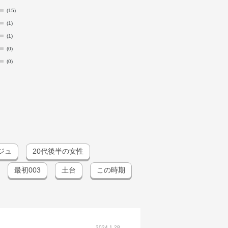
チタン・ハイドロゲンジメチコン・ポリエチレン・レシチ
(15)
酸化チタン・酸化鉄・硫酸Ba・黄4・黄5・赤104（1）・
(1)
(1)
(0)
(0)
ジュ
20代後半の女性
最初003
土台
この時期
2024.1.28