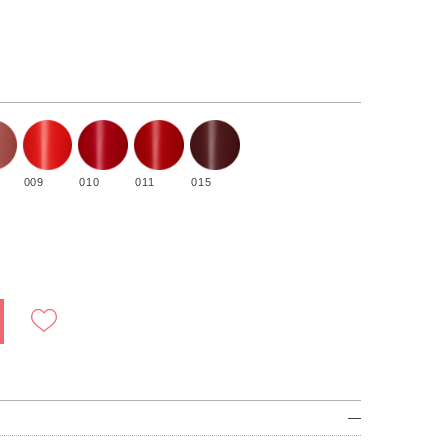
009
010
011
015