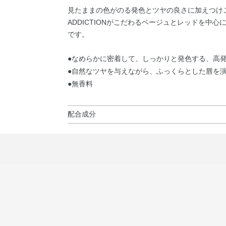
見たままの色がのる発色とツヤの良さに加えつけ
ADDICTIONがこだわるベージュとレッドを中
です。
●なめらかに密着して、しっかりと発色する、高
●自然なツヤを与えながら、ふっくらとした唇を
●無香料
配合成分
トリイソステアリン酸ポリグリセリル－2・トリ
ソステアリン酸ポリグリセリル－10・メタクリ
リマー・PET・イソノナン酸イソトリデシル・
ル／イソステアリル／セチル／ステアリル／ベヘ
チルドデシル／フィトステリル／ベヘニル）・キ
ーブ果実油・カカオ脂・カニナバラ果実油・ゴマ
ビル・トコフェロール・ハチミツ・ホホバ種子油
スポリマー・ジイソステアリン酸ポリグリセリル