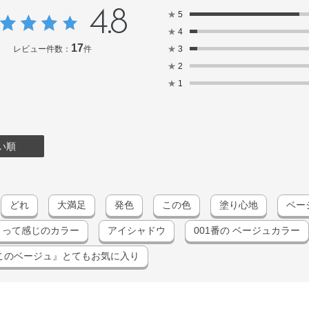
ン・タルク・トリイソステアリン酸イソプロピル
4.8
★
5
ン・水酸化Al・炭酸Ca・フェノキシエタノール・
★
4
赤202
17
レビュー件数：
件
★
3
★
2
★
1
い順
どれ
大満足
発色
この色
塗り心地
ベー
！って感じのカラー
アイシャドウ
001番の ベージュカラー
このベージュ』とてもお気に入り