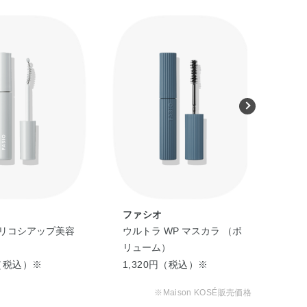
ファシオ
フ
ハリコシアップ美容
ウルトラ WP マスカラ （ボ
ウル
リューム）
細
円（税込）※
1,320円（税込）※
1,
※Maison KOSÉ販売価格