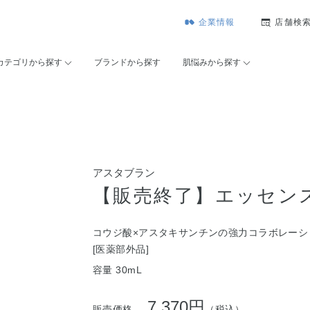
企業情報
店舗検
カテゴリから探す
ブランドから探す
肌悩みから探す
アスタブラン
【販売終了】エッセン
コウジ酸×アスタキサンチンの強力コラボレー
[医薬部外品]
容量 30mL
7,370円
販売価格
（税込）