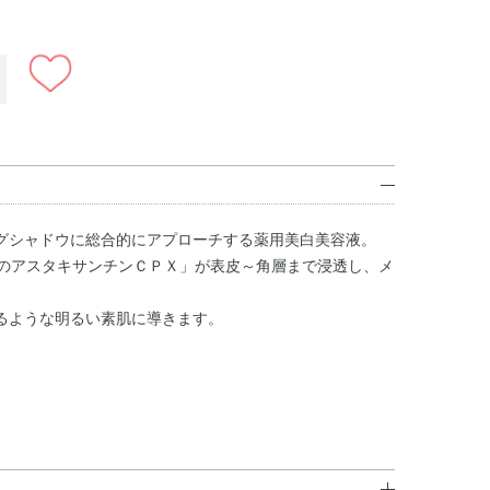
グシャドウに総合的にアプローチする薬用美白美容液。
ンのアスタキサンチンＣＰＸ」が表皮～角層まで浸透し、メ
るような明るい素肌に導きます。