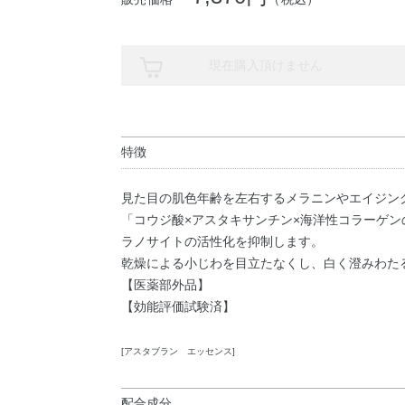
現在購入頂けません
特徴
見た目の肌色年齢を左右するメラニンやエイジン
「コウジ酸×アスタキサンチン×海洋性コラーゲ
ラノサイトの活性化を抑制します。
乾燥による小じわを目立たなくし、白く澄みわた
【医薬部外品】
【効能評価試験済】
[アスタブラン エッセンス]
配合成分