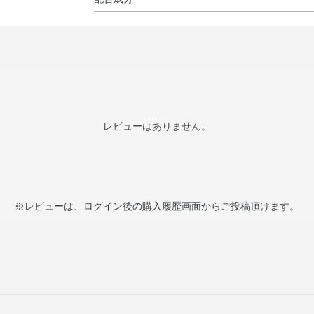
コウジ酸※、 精製水、ジプロピレングリコール、
ン、dl－α－トコフェロール、アスタキサンチン
油、ルチングルコシド、海水、海藻エキス（1）、
ロイル－N－メチルタウリンナトリウム、N－ラ
オクチルドデシル）、エデト酸二ナトリウム、キ
ハク酸二ナトリウム、ジカプリン酸プロピレング
レビューはありません。
ルコール、トリ2－エチルヘキサン酸グリセリル
末、ヒドロキシメトキシベンゾフェノンスルホン
グリセリン（26E．O．）、メチルポリシロキサ
（20E．O．）、モノパルミチン酸ソルビタン、
ン、香料、カラメル
※レビューは、ログイン後の購入履歴画面からご投稿頂けます。
※；有効成分 無印；その他の成分