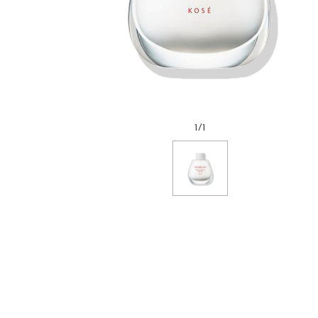
1
/
1