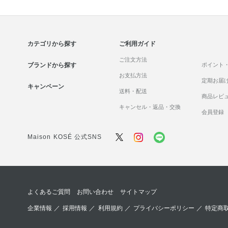
クリーム
コントロールカラ
ー
ジェル・美容液
コンシーラー
カテゴリから探す
ご利用ガイド
パック・マスク
ご注文方法
セット商品
ブランドから探す
ポイント
マッサージ
お支払方法
定期お届
キャンペーン
送料・配送
リップケア
商品レビ
キャンセル・返品・交換
会員登録
セット商品
Maison KOSÉ 公式SNS
よくあるご質問
お問い合わせ
サイトマップ
企業情報
／
採用情報
／
利用規約
／
プライバシーポリシー
／
特定商