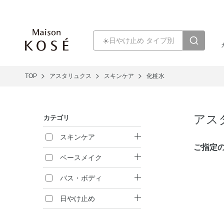
TOP
アスタリュクス
スキンケア
化粧水
アス
カテゴリ
スキンケア
ご指定
クレンジング
ベースメイク
洗顔料
ファンデーション
バス・ボディ
化粧水
化粧下地
ハンドケア
日やけ止め
乳液
フェイスパウダー
日やけ止め