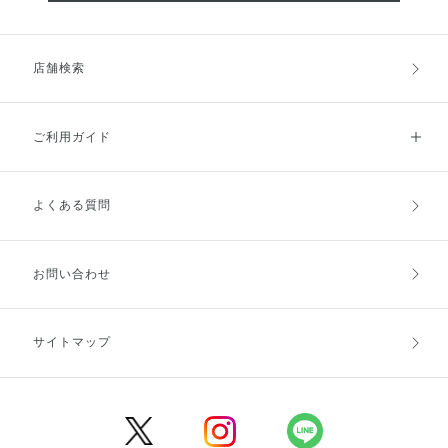
店舗検索
ご利用ガイド
よくある質問
ご利用ガイドトップ
ご注文方法
お支払方法
送料・配送
お問い合わせ
キャンセル・返品・交換
ポイント・クーポン
サイトマップ
定期お届け便
商品レビュー