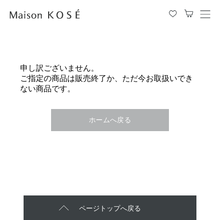
メ
ニ
ュ
ー
を
申し訳ございません。
開
ご指定の商品は販売終了か、ただ今お取扱いでき
閉
ない商品です。
す
る
ホームへ戻る
ページトップへ戻る