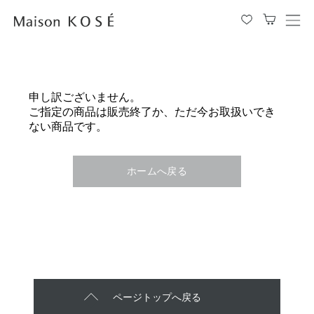
メ
ニ
ュ
ー
を
申し訳ございません。
開
ご指定の商品は販売終了か、ただ今お取扱いでき
閉
ない商品です。
す
る
ホームへ戻る
ページトップへ戻る