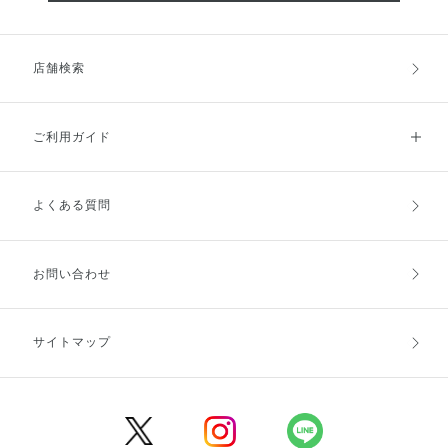
店舗検索
ご利用ガイド
よくある質問
ご利用ガイドトップ
ご注文方法
お支払方法
送料・配送
お問い合わせ
キャンセル・返品・交換
ポイント・クーポン
サイトマップ
定期お届け便
商品レビュー