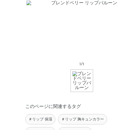
1
/
1
このページに関連するタグ
＃リップ 保湿
＃リップ 胸キュンカラー