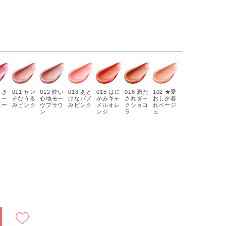
引き
011 セン
012 酔い
013 あど
015 はに
016 満た
102 ★愛
ロー
チなうる
心地モー
けなバブ
かみキャ
されダー
おし夕暮
モー
みピンク
ヴブラウ
みピンク
メルオレ
クショコ
れベージ
ン
ンジ
ラ
ュ