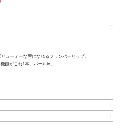
ボリューミーな唇になれるプランパーリップ。
機能がこれ1本。パールin。
リル／イソステアリル／セチル／ステアリル／ベヘニ
、中身が出てくるのを確認しながら後部のボタンを押して
・テトラエチルヘキサン酸ペンタエリスリチル・ヘキサ