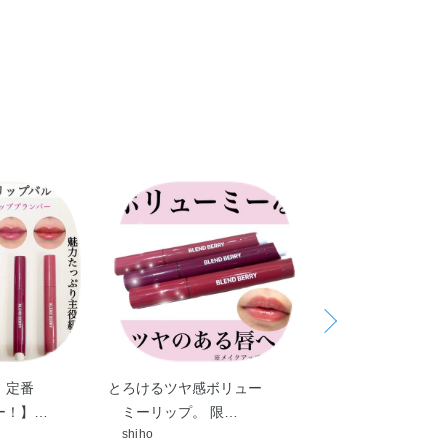
ン酸）ジペンタエリスリチル・リンゴ酸ジイソステアリ
てお使いください。
，15）・シクロペンタシロキサン・ダイマージリノレイル
す。
メチコン・マイクロクリスタリンワックス・ジメチルシリ
コルビル・ヒポファエラムノイデス果実油・ブドウ種子
キル（C10－30））コポリマー・（エチレン／プロピレ
ン）クロスポリマー・シリカ・ジメチコン・スクワラン・
リイソステアリン酸イソプロピルチタン・ハイドロゲンジ
メントール・酸化スズ・水酸化Al・フェノキシエタノール・
赤218・赤223
、定番
とろけるツヤ感ボリュー
《春のブルベポイ
ー！】…
ミーリップ。 限…
イク》 春におす
shiho
JURI