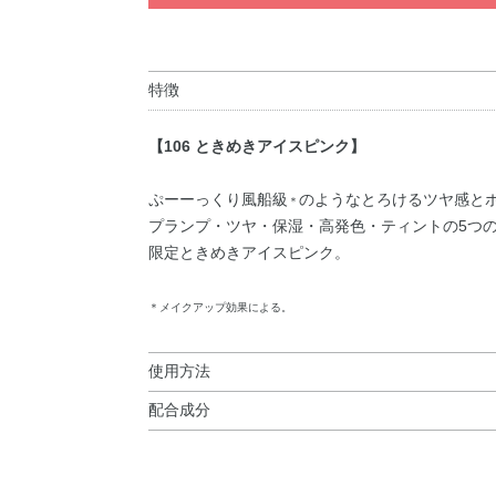
特徴
【106 ときめきアイスピンク】
ぷーーっくり風船級
のようなとろけるツヤ感と
＊
プランプ・ツヤ・保湿・高発色・ティントの5つの
限定ときめきアイスピンク。
＊メイクアップ効果による。
使用方法
配合成分
使用方法
ポリブテン・ダイマージリノール酸（フィトステ
●初めてお使いになるときは、キャップをはずし
ル）・トリイソステアリン酸ポリグリセリル－2
ください。