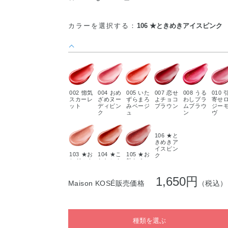
カラーを選択する：
106 ★ときめきアイスピンク
002 惚気
004 おめ
005 いた
007 恋せ
008 うる
010 
スカーレ
ざめヌー
ずらまろ
よチョコ
わしプラ
寄せ
ット
ディピン
みベージ
ブラウン
ムブラウ
ジー
ク
ュ
ン
ヴ
106 ★と
きめきア
イスピン
103 ★お
104 ★こ
105 ★お
ク
とぎのウ
なれシナ
熱なチェ
ォルナッ
モンレッ
リーレッ
トピンク
ド
ド
1,650円
Maison KOSÉ販売価格
（税込）
種類を選ぶ