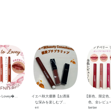
（ヒドロキシステアリン酸／ステアリン酸／ロジ
●2回目からはボタンを1～2回押し、中身を出し
ル・水添ポリイソブテン・炭酸ジアルキル（C14
●唇に直接、または指先に適量をとり、塗布しま
水添ロジン縮合物・合成ワックス・ステアリルジ
ル化シリカ・トコフェロール・パルミチン酸アス
油・BHT・DPG・（アクリル酸／アクリル酸アル
ン）コポリマー・（ジメチコン／ビニルジメチコ
トリ（カプリル酸／カプリン酸）グリセリル・ト
メチコン・ホウケイ酸（Ca／Al）・メチコン・
香料・マイカ・酸化チタン・酸化鉄・黄4・赤202・
to Lovey…
イエベ秋大優勝【お洒落
【新色、限定色
な深みを楽しむブ…
色、全レビュ
eri
taetae