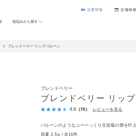
企業情報
店舗検
す
肌悩みから探す
ュ
ブレンドベリー リップバルーン
ブレンドベリー
ブレンドベリー リッ
4.6
（75）
レビューを見る
バルーンのようなぷーーっくり主役級の唇を叶
容量 2.5g
全16色