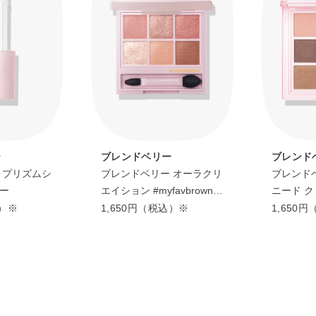
ー
ブレンドベリー
ブレンド
 プリズムシ
ブレンドベリー オーラクリ
ブレンド
ー
エイション #myfavbrown
ニード 
007 （クランベリー＆モー
込）※
1,650円（税込）※
1,650
ヴブラウン）