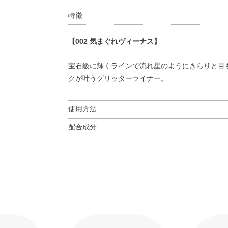
特徴
【002 気まぐれヴィーナス】
宝石級に輝くラインで流れ星のようにきらりと目
クが叶うグリッターライナー。
使用方法
配合成分
使用方法
水・BG・アクリレーツコポリマー・1，2－ヘキ
●まつ毛のはえぎわ、まぶた、下まぶたの涙袋部
ルミナ・ペンチレングリコール・トコフェロール・ユ
※ぬるま湯でしばらくなじませると、簡単に洗い
リセリン・カプリリルグリコール・グリセリン・ベ
いください。
酸化スズ・水酸化K・フェノキシエタノール・銀