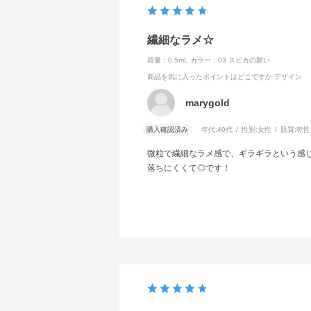
繊細なラメ☆
容量：0.5mL
カラー：03 スピカの願い
商品を気に入ったポイントはどこですか
:デザイン
marygold
購入確認済み
年代:
40代
性別:
女性
肌質:
乾性
微粒で繊細なラメ感で、ギラギラという感
落ちにくくて◎です！