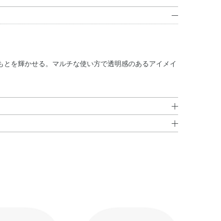
もとを輝かせる。マルチな使い方で透明感のあるアイメイ
サンジオール・アクリレーツコポリマーアンモニウム・ア
分にそって描いてください。
チャ種子油・DPG・EDTA－2Na・エチルヘキシルグ
落とせます。ぬるま湯で落ちにくい場合は、洗顔料をお使
ントナイト・ホウケイ酸（Ca／Al）・結晶セルロース・
・酸化チタン