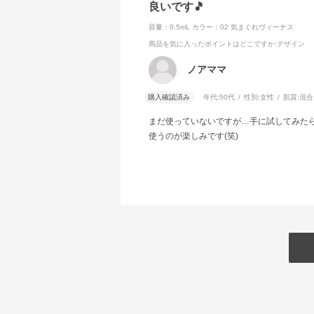
良いです🎵
容量：0.5mL
カラー：02 気まぐれヴィーナス
商品を気に入ったポイントはどこですか
:デザイン
ノアママ
購入確認済み
年代:
50代
性別:
女性
肌質:
混合
まだ使っていないですが…手に試してみたら
使うのが楽しみです(笑)