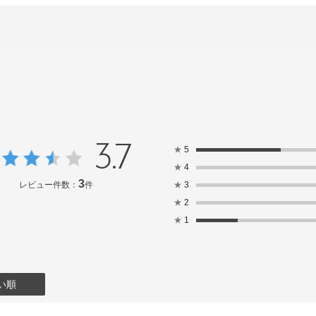
3.7
★
5
★
4
3
レビュー件数：
件
★
3
★
2
★
1
い順