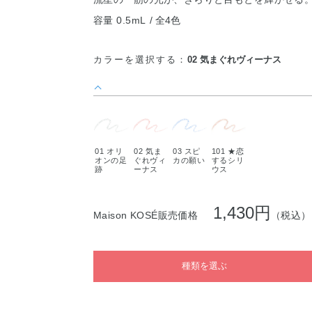
容量 0.5mL
全4色
カラーを選択する：
02 気まぐれヴィーナス
01 オリ
02 気ま
03 スピ
101 ★恋
オンの足
ぐれヴィ
カの願い
するシリ
跡
ーナス
ウス
1,430円
Maison KOSÉ販売価格
（税込）
種類を選ぶ