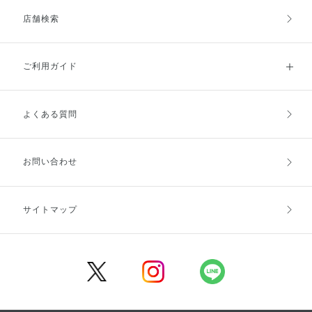
店舗検索
ご利用ガイド
よくある質問
ご利用ガイドトップ
ご注文方法
お支払方法
送料・配送
お問い合わせ
キャンセル・返品・交換
ポイント・クーポン
サイトマップ
定期お届け便
商品レビュー
会員登録