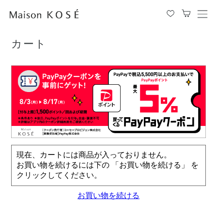
TOP
カート
メ
ニ
ュ
カート
ー
を
開
閉
す
る
現在、カートには商品が入っておりません。
お買い物を続けるには下の 「お買い物を続ける」 を
クリックしてください。
お買い物を続ける