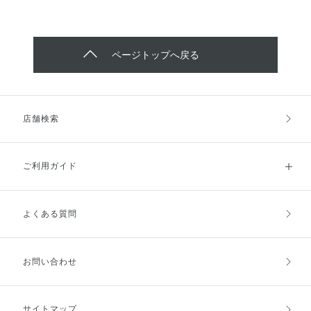
ページトップへ戻る
店舗検索
ご利用ガイド
よくある質問
ご利用ガイドトップ
ご注文方法
お支払方法
送料・配送
お問い合わせ
キャンセル・返品・交換
ポイント・クーポン
サイトマップ