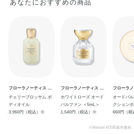
あなたにおすすめの商品
ミネラルオイル・アマチャヅル葉エキス・エーデルワイス
エキス・カニナバラ果実油・ジパルミチン酸アスコルビ
使用上の注意
ル・スイカズラ花エキス・セイヨウイラクサ葉エキス・セ
イヨウニワトコ花エキス・トコフェロール・ハイビスカス
●お肌に異常が生じていないかよく注意して使用してください。
花エキス・パンクラチウムマリチムムエキス・ヒメフウロ
●赤味・はれ・かゆみ・刺激、色抜け（白斑等）や黒ずみ等の異常が
エキス・ベニバナ花エキス・ホウセンカエキス・マドンナ
あらわれた場合は使用を中止し、皮ふ科専門医等へご相談くださ
リリー根エキス・メドウフォーム油・ヤグルマギク花エキ
い。
●キャップは、正面の突起部分に指をあて、まっすぐ押し上げてあけ
ス・レモングラス葉／茎エキス・加水分解シロバナルーピ
てください。
ンタンパク・EDTA－2Na・TEA・（アクリレーツ／アクリ
●天然由来成分配合のため、製品によって色が異なる場合がありま
ル酸アルキル（C10－30））クロスポリマー・（ジメチコ
す。
ン／ビニルジメチコン）クロスポリマー・イソステアリン
●中身が出にくいときは、容器の口もとを手のひらにあて、軽くたた
酸ソルビタン・キサンタンガム・クエン酸・シリカ・ステ
きながらとり出してください。
フローラノーティス ジ
フローラノーティス ジ
フローラノ
●乳幼児の手の届く場所や高温の場所には置かないでください。
アリン酸・ステアリン酸グリセリル・セテアリルアルコー
ルスチュアート
ルスチュアート
ルスチュア
チェリーブロッサム ボ
ホワイトローズ オード
オードパル
ル・ポリソルベート80・メントール・ソルビン酸K・フェ
ディオイル
パルファン ＜5mL＞
クションボ
ノキシエタノール・メチルパラベン・安息香酸Na・香料
3,960円（税込）※
1,540円（税込）※
品）
660円（
INGREDIENTS:WATER (AQUA)･ ALCOHOL･
GLYCERIN･ DIPROPYLENE GLYCOL･ DIMETHICONE･
※Maison KOSÉ販売価格
BUTYLENE GLYCOL･ MINERAL OIL (PARAFFINUM