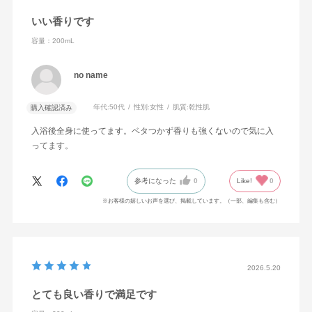
いい香りです
容量：200mL
no name
年代:
50代
性別:
女性
肌質:
乾性肌
購入確認済み
入浴後全身に使ってます。ベタつかず香りも強くないので気に入
ってます。
参考になった
0
Like!
0
※お客様の嬉しいお声を選び、掲載しています。（一部、編集も含む）
2026.5.20
とても良い香りで満足です