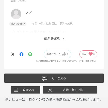
容量：200mL
ノブ
年代:
50代
性別:
男性
肌質:
乾性肌
購入確認済み
プレゼントとして購入させてもらいました
ホワイトローズもふんわりと香りがしてとても良い感じです
続きを読む
ラッピングもしっかりしていて高級感もあり素敵でした
参考になった
0
Like!
0
※お客様の嬉しいお声を選び、掲載しています。（一部、編集も含む）
もっと見る
絞り込み
表示：新しい順
※レビューは、ログイン後の購入履歴画面からご投稿頂けます。