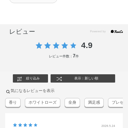
CITRIC ACID･ DIMETHICONE/VINYL DIMETHICONE
CROSSPOLYMER･ DISODIUM EDTA･ GLYCERYL
STEARATE･ MENTHOL･ POLYSORBATE 80･ SILICA･
SORBITAN ISOSTEARATE･ STEARIC ACID･
レビュー
TRIETHANOLAMINE･ XANTHAN GUM･
METHYLPARABEN･ PHENOXYETHANOL･ POTASSIUM
4.9
SORBATE･ SODIUM BENZOATE
7
レビュー件数：
件
絞り込み
表示：新しい順
気になるレビューを表示
香り
ホワイトローズ
全身
満足感
プレゼン
2026.5.24