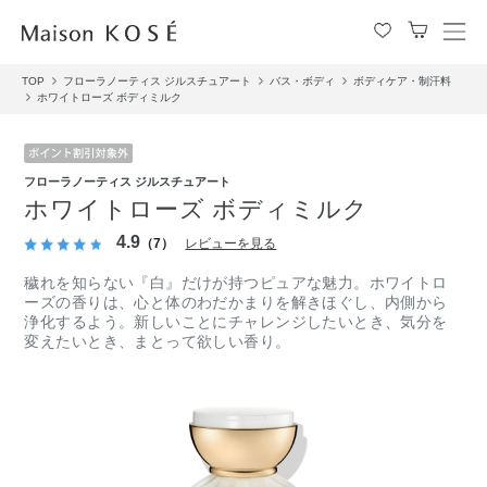
メ
ニ
TOP
フローラノーティス ジルスチュアート
バス・ボディ
ボディケア・制汗料
ュ
ホワイトローズ ボディミルク
ー
を
開
閉
フローラノーティス ジルスチュアート
す
ホワイトローズ ボディミルク
る
4.9
（7）
レビューを見る
穢れを知らない『白』だけが持つピュアな魅力。ホワイトロ
ーズの香りは、心と体のわだかまりを解きほぐし、内側から
浄化するよう。新しいことにチャレンジしたいとき、気分を
変えたいとき、まとって欲しい香り。