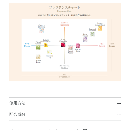
使用方法
配合成分
使用方法
水・エタノール・グリセリン・DPG・ジメチコン・BG・
●適量を肌になじませます。