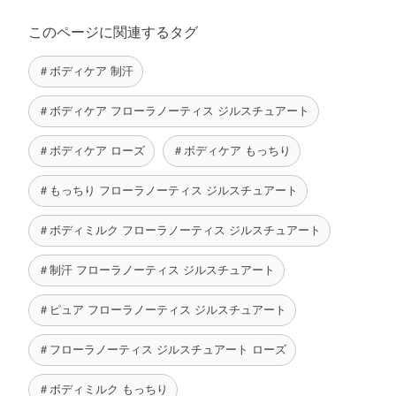
LIQUIDUM)･ FRAGRANCE (PARFUM)･ ASCORBYL
このページに関連するタグ
DIPALMITATE･ CARTHAMUS TINCTORIUS
(SAFFLOWER) FLOWER EXTRACT･ CENTAUREA
＃ボディケア 制汗
CYANUS FLOWER EXTRACT･ CYMBOPOGON
SCHOENANTHUS LEAF/STEM EXTRACT･ GERANIUM
＃ボディケア フローラノーティス ジルスチュアート
ROBERTIANUM EXTRACT･ GYNOSTEMMA
PENTAPHYLLUM LEAF EXTRACT･ HIBISCUS
＃ボディケア ローズ
＃ボディケア もっちり
SABDARIFFA FLOWER EXTRACT･ HYDROLYZED
LUPINE PROTEIN･ IMPATIENS BALSAMINA
＃もっちり フローラノーティス ジルスチュアート
FLOWER/LEAF/STEM EXTRACT･ LEONTOPODIUM
＃ボディミルク フローラノーティス ジルスチュアート
ALPINUM EXTRACT･ LILIUM CANDIDUM BULB
EXTRACT･ LIMNANTHES ALBA (MEADOWFOAM) SEED
＃制汗 フローラノーティス ジルスチュアート
OIL･ LONICERA JAPONICA (HONEYSUCKLE) FLOWER
EXTRACT･ PANCRATIUM MARITIMUM EXTRACT･
＃ピュア フローラノーティス ジルスチュアート
ROSA CANINA FRUIT OIL･ SAMBUCUS NIGRA
FLOWER EXTRACT･ TOCOPHEROL･ URTICA DIOICA
＃フローラノーティス ジルスチュアート ローズ
(NETTLE) LEAF EXTRACT･ ACRYLATES/C10-30 ALKYL
ACRYLATE CROSSPOLYMER･ CETEARYL ALCOHOL･
＃ボディミルク もっちり