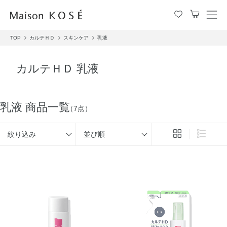
メ
ニ
TOP
カルテＨＤ
スキンケア
乳液
ュ
ー
を
カルテＨＤ 乳液
開
閉
す
る
乳液 商品一覧
（7点）
絞り込み
並び順