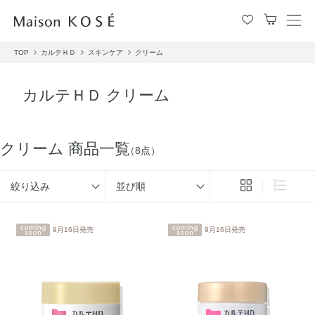
メ
ニ
TOP
カルテＨＤ
スキンケア
クリーム
ュ
ー
を
カルテＨＤ クリーム
開
閉
す
る
クリーム 商品一覧
（8点）
絞り込み
並び順
9月16日発売
9月16日発売