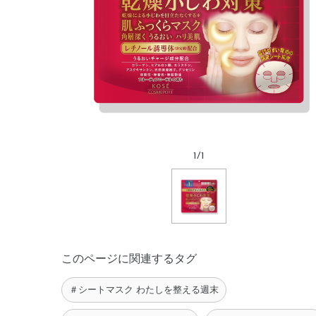
1
/
1
このページに関連するタグ
＃シートマスク わたしを整える週末