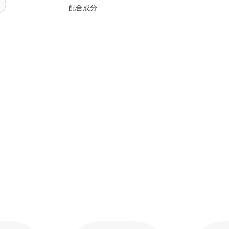
ク
配合成分
使用方法
水・BG・DPG・グリセリン・エタノール・アス
●洗顔後の清潔な肌にお使いください。
チノール・ヒアルロン酸Na・ヘマトコッカスプ
●乾燥が気になる時は、マスクご使用後、乳液、
ン・EDTA－2Na・（アクリレーツ／アクリル酸
●朝のお手入れにもお使いいただけます。
酸PEG－50水添ヒマシ油・エチルヘキサン酸セ
リン酸）グリセリル・水酸化Na・フェノキシエ