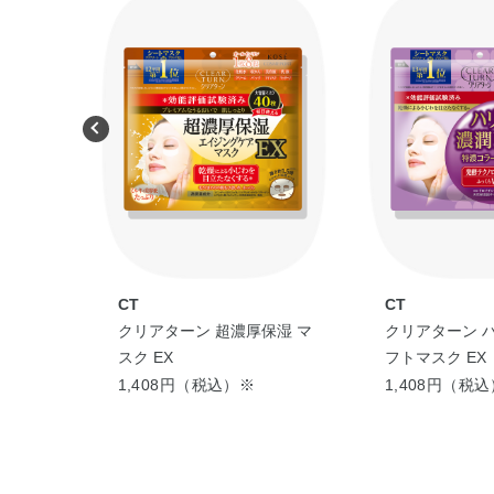
CT
CT
ッシュ
クリアターン 超濃厚保湿 マ
クリアターン 
回分＞
スク EX
フトマスク EX
1,408円（税込）※
1,408円（税