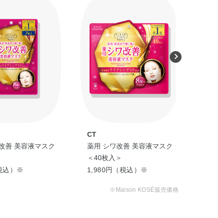
CT
CT
改善 美容液マスク
薬用 シワ改善 美容液マスク
クリ
＞
＜40枚入＞
イ
ミ
税込）※
1,980円（税込）※
85
※Maison KOSÉ販売価格