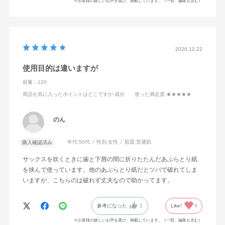
※お客様の嬉しいお声を選び、掲載しています。（一部、編集も含む）
2020.12.22
使用目的は違いますが
容量：120
商品を気に入ったポイントはどこですか
:成分
使った満足度
:★★★★★
のん
年代:
50代
性別:
女性
肌質:
普通肌
購入確認済み
サックスを吹くときに歯と下唇の間に折りたたんだあぶらとり紙
を挟んで使っています。他のあぶらとり紙だとツバで破れてしま
いますが、こちらのは破れず丈夫なので助かってます。
参考になった
1
Like!
0
※お客様の嬉しいお声を選び、掲載しています。（一部、編集も含む）