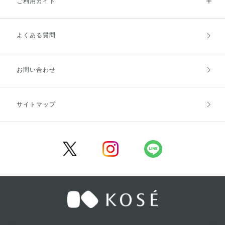
ご利用ガイド
よくある質問
ご利用ガイドトップ
ご注文方法
お支払方法
送料・配送
お問い合わせ
キャンセル・返品・交換
ポイント・クーポン
サイトマップ
定期お届け便
商品レビュー
会員登録