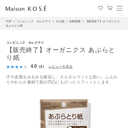
メ
ニ
TOP
コンビニック セレクテイ
その他
化粧雑貨
【販売終了】オーガニクス
ュ
あぶらとり紙
ー
を
開
コンビニック セレクテイ
閉
【販売終了】オーガニクス あぶらと
す
り紙
る
4.0
（2）
レビューを見る
汗や皮脂をみるみる吸収し、さらさらマットな肌へ。ふんわ
りやわらか素材で肌の凹凸にもぴったりフィットします。