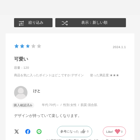
絞り込み
表示：新しい順
2024.1.1
可愛い
容量：120
商品を気に入ったポイントはどこですか
:デザイン
使った満足度
:★★★
けと
年代:
70代～
性別:
女性
肌質:
混合肌
購入確認済み
デザインが持っていて楽しくなります。
参考になった
0
Like!
0