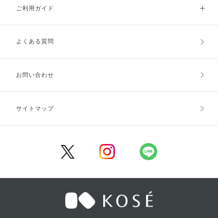
ご利用ガイド
よくある質問
ご利用ガイドトップ
ご注文方法
お支払方法
送料・配送
お問い合わせ
キャンセル・返品・交換
ポイント・クーポン
サイトマップ
定期お届け便
商品レビュー
会員登録