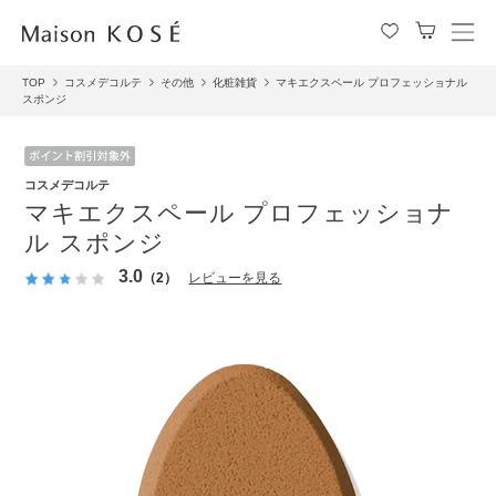
メ
ニ
TOP
コスメデコルテ
その他
化粧雑貨
マキエクスペール プロフェッショナル
ュ
スポンジ
ー
を
開
閉
コスメデコルテ
す
マキエクスペール プロフェッショナ
る
ル スポンジ
3.0
（2）
レビューを見る