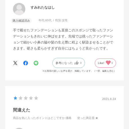
すみれたなはし
年代:
60代
性別:
女性
購入確認済み
手で載せたファンデーションも直接このスポンジで取ったファン
デーションもきれいに伸ばせます。先端では残ったファンデーシ
ョンで細かい小鼻の脇や髪の生え際に程よく馴染ませることがで
きます。硬さも柔らかすぎず自分にはちょうど良かったです。
参考になった
0
Like!
0
※お客様の嬉しいお声を選び、掲載しています。（一部、編集も含む）
2021.6.24
間違えた
商品を気に入ったポイントはどこですか
:価格
使った満足度
:★