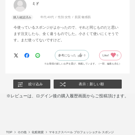
ミド
年代:
40代
性別:
女性
肌質:
敏感肌
購入確認済み
今使っているスポンジがよかったので、それと同じものだと思い
ます注文したら、全く違うものでした。小さくて使いにくそうで
す。まだ使ってないですけど。
参考になった
0
Like!
0
※お客様の嬉しいお声を選び、掲載しています。（一部、編集も含む）
絞り込み
表示：新しい順
※レビューは、ログイン後の購入履歴画面からご投稿頂けます。
TOP
その他
化粧雑貨
マキエクスペール プロフェッショナル スポンジ