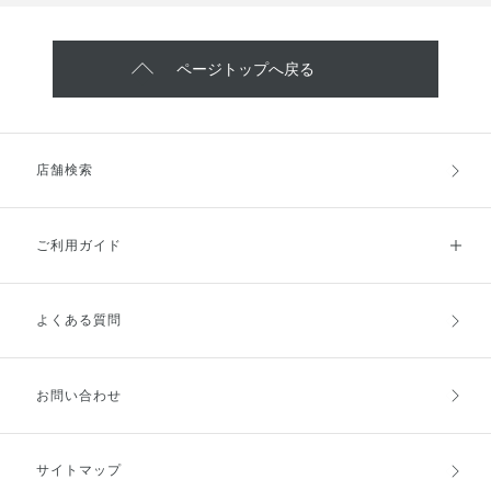
ページトップへ戻る
店舗検索
ご利用ガイド
よくある質問
ご利用ガイドトップ
ご注文方法
お支払方法
送料・配送
お問い合わせ
キャンセル・返品・交換
ポイント・クーポン
サイトマップ