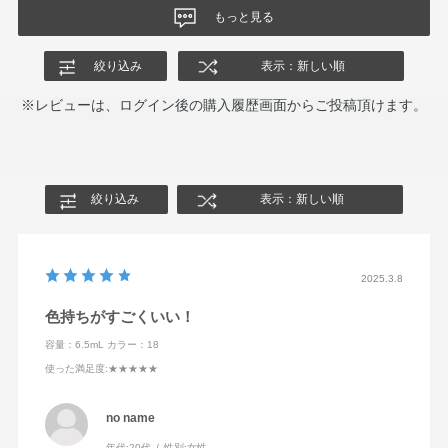
もっと見る
絞り込み
表示：新しい順
※レビューは、ログイン後の購入履歴画面からご投稿頂けます。
絞り込み
表示：新しい順
2025.3.8
色持ちがすごくいい！
容量：6.5mL
カラー：18
使った満足度
:★★★★★
no name
年代:
20代
性別:
女性