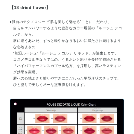
【18 dried flower】
●独自のテクノロジーで“肌を美しく魅せる”ことにこだわり、
自らをエンパワーするような豊富なカラー展開の「ルージュ デコ
ルテ」から、
唇に纏うあいだ、ずっと軽やかなうるおいに満たされ続けるよう
な心地よさの
“加湿ルージュ”「ルージュ デコルテ リキッド」が誕生します。
コスメデコルテならではの、うるおいと彩りを長時間持続させる
「ハイパフォーマンスカプセル処方」を採用し、高いラスティン
グ効果を実現。
唇への心地よさと塗りやすさにこだわった平型形状のチップで、
ひと塗りで美しく均一な塗布膜を叶えます。