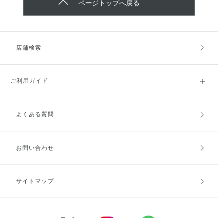
ページトップへ戻る
店舗検索
ご利用ガイド
よくある質問
ご利用ガイドトップ
ご注文方法
お支払方法
送料・配送
お問い合わせ
キャンセル・返品・交換
ポイント・クーポン
サイトマップ
定期お届け便
商品レビュー