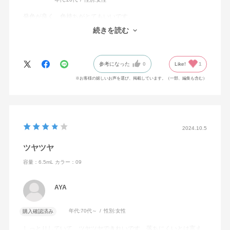
発色が良く、色持ちがとてもいいです。
食事しても色が残っていました。
続きを読む
カラーも絶妙なので集めたくなります。
参考になった
0
Like!
1
※お客様の嬉しいお声を選び、掲載しています。（一部、編集も含む）
2024.10.5
ツヤツヤ
容量：6.5mL
カラー：09
AYA
年代:
70代～
性別:
女性
購入確認済み
しっとりしていて、ツヤツヤできれいです。落ちにくいとは言え