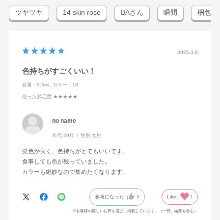
ツヤツヤ
14 skin rose
BAさん
瞬間
梱包
2025.3.8
色持ちがすごくいい！
容量：6.5mL
カラー：18
使った満足度
:★★★★★
no name
年代:
20代
性別:
女性
発色が良く、色持ちがとてもいいです。
食事しても色が残っていました。
カラーも絶妙なので集めたくなります。
参考になった
0
Like!
1
※お客様の嬉しいお声を選び、掲載しています。（一部、編集も含む）