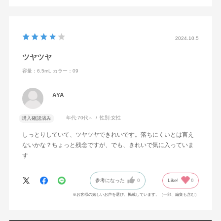
2024.10.5
ツヤツヤ
容量：6.5mL
カラー：09
AYA
年代:
70代～
性別:
女性
購入確認済み
しっとりしていて、ツヤツヤできれいです。落ちにくいとは言え
ないかな？ちょっと残念ですが、でも、きれいで気に入っていま
す
参考になった
0
Like!
0
※お客様の嬉しいお声を選び、掲載しています。（一部、編集も含む）