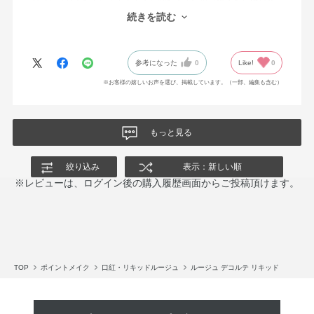
ないかな？ちょっと残念ですが、でも、きれいで気に入っていま
続きを読む
す
参考になった
0
Like!
0
※お客様の嬉しいお声を選び、掲載しています。（一部、編集も含む）
もっと見る
絞り込み
表示：新しい順
※レビューは、ログイン後の購入履歴画面からご投稿頂けます。
TOP
ポイントメイク
口紅・リキッドルージュ
ルージュ デコルテ リキッド