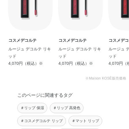
エチルジメチコン・エタノール・キサンタンガム・ジイソ
ステアリン酸ポリグリセリル－2・ジステアルジモニウム
ヘクトライト・スクワラン・パーフルオロヘキシルエチル
トリエトキシシラン・パルミチン酸デキストリン・ホウケ
イ酸（Ca／Al）・ミネラルオイル・メタクリル酸メチルク
ロスポリマー・ラウリルポリグリセリル－3ポリジメチル
コスメデコルテ
コスメデコルテ
コスメデコ
シロキシエチルジメチコン・レシチン・水・水酸化Al・炭
ルージュ デコルテ リキ
ルージュ デコルテ リキ
ルージュ 
酸Ca・麻セルロース・フェノキシエタノール・香料・オキ
ッド
ッド
ッド
シ塩化ビスマス・マイカ・酸化チタン・酸化鉄・黄4・赤
4,070円（税込）※
4,070円（税込）※
4,070円
202
※Maison KOSÉ販売価格
このページに関連するタグ
＃リップ 保湿
＃リップ 高発色
＃コスメデコルテ リップ
＃マット リップ