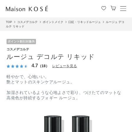
メ
ニ
TOP
コスメデコルテ
ポイントメイク
口紅・リキッドルージュ
ルージュ デコ
ュ
ルテ リキッド
ー
を
開
閉
コスメデコルテ
す
ルージュ デコルテ リキッド
る
4.7
（18）
レビューを見る
軽やかで、心地いい。
艶とマットのスキンケアルージュ。
加湿されているような心地よさで彩り、つけたてのマットな
高発色が持続するフォギー ルージュ。