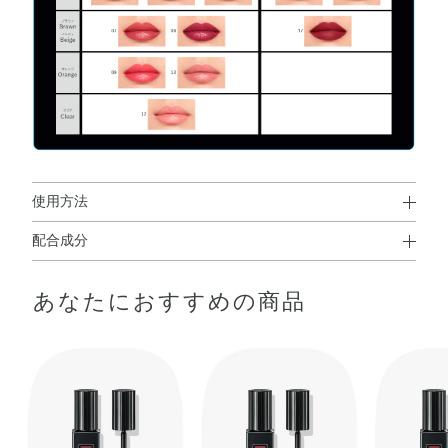
使用方法
配合成分
使用方法
イソドデカン・トリメチルシロキシケイ酸・合成ワック
●付属のチップで中身をよくかきまぜてからお使いください。
あなたにおすすめの商品
ス・ジカプリン酸ネオペンチルグリコール・合成金雲母・
ワセリン・（エチレン／プロピレン）コポリマー・シリ
カ・エチルヘキサン酸セチル・ジメチコン・アストロカリ
ウムムルムル種子脂・ゼニアオイエキス・ダマスクバラ花
エキス・トコフェロール・マツリカ花エキス・レモン果実
エキス・BG・BHT・DPG・PEG－9ポリジメチルシロキシ