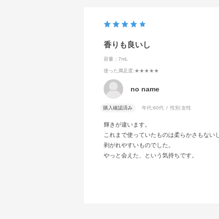
香りも良いし
容量：7mL
使った満足度
:★★★★★
no name
購入確認済み
年代:
60代
性別:
女性
輝きが違います。
これまで使っていたものは柔らかさもない
剥がれやすいものでした。
やっと会えた、という気持ちです。