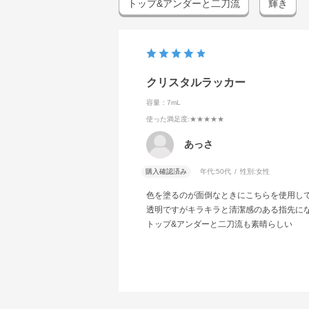
トップ&アンダーと二刀流
輝き
クリスタルラッカー
容量：7mL
使った満足度
:★★★★★
あっさ
購入確認済み
年代:
50代
性別:
女性
色を塗るのが面倒なときにこちらを使用し
透明ですがキラキラと清潔感のある指先に
トップ&アンダーと二刀流も素晴らしい