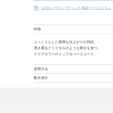
公式オンラインブティック 商品ページはこちら
特徴
ぷっくりとした膜厚な仕上がりが持続。
透き通るクリスタルのような輝きを放つ、
クリアカラーのトップ＆ベースコート。
使用方法
配合成分
使用方法
酢酸ブチル・酢酸エチル・ニトロセルロース・安
ベースコートとしてもお使いいただけます。
トリブチル・カンフル・イソ酪酸酢酸スクロース
ジメチコン・コメ胚芽油・スギナエキス・ダマス
ミチン酸アスコルビル・ヒマワリ種子油・プロリ
ロール・BG・（アクリレーツ／メタクリル酸ト