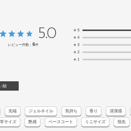
5.0
★
5
★
4
6
レビュー件数：
件
★
3
★
2
★
1
い順
先端
ジェルネイル
気持ち
香り
清潔感
常サイズ
艶感
ベースコート
ミニサイズ
指先