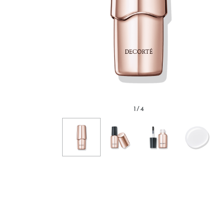
1
/
4