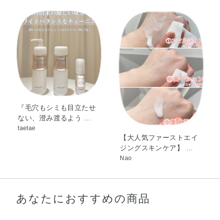
パルミチン酸アスコルビル、セイヨウナシ果汁発酵液、ハ
イビスカス花発酵液、ホホバ油、ローズヒップ油、ローズ
マリーエキス、2－オクチルドデカノール、N－ステアロイ
ル－N－メチルタウリンナトリウム、エデト酸二ナトリウ
ム、オレイン酸オレイル、キサンタンガム、グリセリン脂
肪酸エステル、コレステロール、ジペンタエリトリット脂
肪酸エステル（1）、セスキオレイン酸ソルビタン、セト
ステアリルアルコール、ベヘニルアルコール、ポリアクリ
ル酸アミド、ポリオキシエチレンステアリルエーテルリン
『毛穴もシミも目立たせ
ない、澄み渡るよう …
酸、ポリオキシエチレンセチルエーテルリン酸、ポリオキ
taetae
シエチレンラウリルエーテル（7E．O．）、モノオレイン
【大人気ファーストエイ
酸ポリオキシエチレンソルビタン（20E．O．）、リン酸
ジングスキンケア】 …
一水素ナトリウム、リン酸二水素カリウム、リン酸二水素
Nao
ナトリウム、塩化カリウム、塩化ナトリウム、軽質流動イ
ソパラフィン、水酸化ナトリウム、水素添加大豆リン脂
質、フェノキシエタノール、香料、カラメル、酸化チタン
あなたにおすすめの商品
※；有効成分 無印；その他の成分