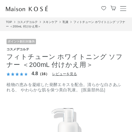
メ
ニ
TOP
コスメデコルテ
スキンケア
乳液
フィトチューン ホワイトニング ソフナ
ュ
ー ＜200mL 付けかえ用＞
ー
を
開
閉
コスメデコルテ
す
フィトチューン ホワイトニング ソフ
る
ナー ＜200mL 付けかえ用＞
4.8
（16）
レビューを見る
植物の恵みを凝縮した発酵エキスを配合。清らかな白さあふ
れる、 やわらかな肌を保つ美白乳液。 [医薬部外品]