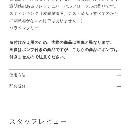
透明感のあるフレッシュハーバルフローラルの香りです。
スティンギング（皮膚刺激感）テスト済み（すべてのかた
に刺激感がないわけではありません。）
パラベンフリー
※付けかえ用のため、実際の商品は画像と異なります。
画像はポンプ付きの商品ですが、こちらの商品にポンプは
付きませんので注意ください。
使用方法
配合成分
使用方法
L－アスコルビン酸2－グルコシド※、 精製水、ジプロピレ
化粧水の前にお使いください。
ングリコール、エタノール、1，3－ブチレングリコール、
コットンにポンプ2回押した量を含ませ、肌になじませま
メチルポリシロキサン、濃グリセリン、L－エルゴチオネ
す。
スタッフレビュー
イン液、N－ステアロイルジヒドロスフィンゴシン、d－δ
－トコフェロール、キウイエキス、シソエキス（1）、ジ