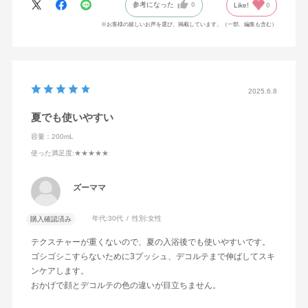
参考になった
0
Like!
0
※お客様の嬉しいお声を選び、掲載しています。（一部、編集も含む）
2025.6.8
夏でも使いやすい
容量：200mL
使った満足度
:★★★★★
ズーママ
年代:
30代
性別:
女性
購入確認済み
テクスチャーが重くないので、夏の入浴後でも使いやすいです。
ゴシゴシこすらないために3プッシュ、デコルテまで伸ばしてスキ
ンケアします。
おかげで顔とデコルテの色の違いが目立ちません。