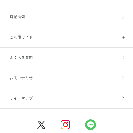
店舗検索
ご利用ガイド
よくある質問
ご利用ガイドトップ
ご注文方法
お支払方法
送料・配送
お問い合わせ
キャンセル・返品・交換
ポイント・クーポン
サイトマップ
定期お届け便
商品レビュー