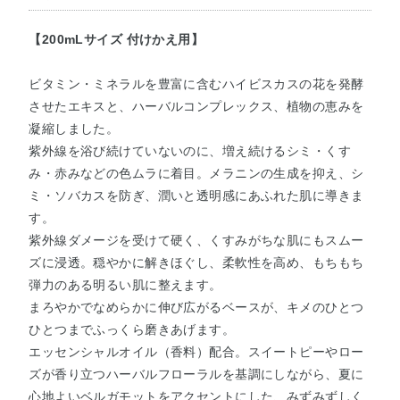
【200mLサイズ 付けかえ用】
ビタミン・ミネラルを豊富に含むハイビスカスの花を発酵
させたエキスと、ハーバルコンプレックス、植物の恵みを
凝縮しました。
紫外線を浴び続けていないのに、増え続けるシミ・くす
み・赤みなどの色ムラに着目。メラニンの生成を抑え、シ
ミ・ソバカスを防ぎ、潤いと透明感にあふれた肌に導きま
す。
紫外線ダメージを受けて硬く、くすみがちな肌にもスムー
ズに浸透。穏やかに解きほぐし、柔軟性を高め、もちもち
弾力のある明るい肌に整えます。
まろやかでなめらかに伸び広がるベースが、キメのひとつ
ひとつまでふっくら磨きあげます。
エッセンシャルオイル（香料）配合。スイートピーやロー
ズが香り立つハーバルフローラルを基調にしながら、夏に
心地よいベルガモットをアクセントにした、みずみずしく