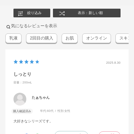
絞り込み
表示：新しい順
気になるレビューを表示
乳液
2回目の購入
お肌
オンライン
スキン
2025.8.30
しっとり
容量：200mL
たぁちゃん
年代:
60代
性別:
女性
購入確認済み
大好きなシリーズてす。