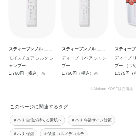
ス・加水分解コラーゲン・EDTA－2Na・TEA・（ジメチコ
ン／ビニルジメチコン）クロスポリマー・（ビニルジメチ
コン／メチコンシルセスキオキサン）クロスポリマー・ア
ルギン酸Na・エタノール・オレイン酸フィトステリル・カ
ルボマー・コハク酸・コハク酸2Na・ジフェニルジメチコ
ン・ステアリン酸グリセリル・セスキオレイン酸ソルビタ
ン・テトラエチルヘキサン酸ペンタエリスリチル・ベヘニ
スティーブンノル ニュ
スティーブンノル ニュ
スティーブ
ルアルコール・ポリソルベート20・ポリソルベート80・マ
ーヨーク
ーヨーク
ーヨーク
モイスチュア シルク シ
ディープ リペア シャン
ディープ 
カデミアナッツ脂肪酸フィトステリル・ワセリン・水添パ
ャンプー
プー
プー （つ
ーム油・水添ヤシ油・水添レシチン・乳酸Na・フェノキシ
1,760円（税込）※
1,760円（税込）※
1,375円
エタノール・香料
※Maison KOSÉ販売価格
このページに関連するタグ
＃ハリ 自信が持てる素肌へ
＃ハリ 年齢サイン対策
＃ハリ 保湿
＃保湿 コスメデコルテ