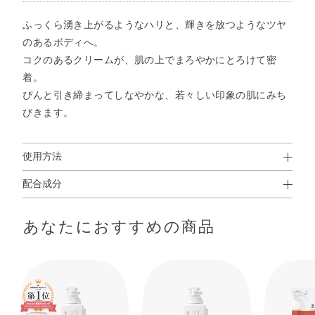
ふっくら湧き上がるようなハリと、輝きを放つようなツヤ
のあるボディへ。
コクのあるクリームが、肌の上でまろやかにとろけて密
着。
ぴんと引き締まってしなやかな、若々しい印象の肌にみち
びきます。
使用方法
配合成分
使用方法
水・BG・グリセリン・トリエチルヘキサノイン・メドウフ
リンパの流れを意識したマッサージにより、さらに効果的
あなたにおすすめの商品
ォーム油・水添ポリデセン・ジメチコン・セテアリルアル
に、メリハリのある輝くボディへみちびきます。
コール・ステアリン酸・アストロカリウムムルムル種子
脂・アマニ油・カフェイン・ケイケットウエキス・シラカ
ンバ樹液・シラカンバ樹皮エキス・トコフェロール・パル
ミトイルペンタペプチド－4・ムラサキシキブ果実エキ