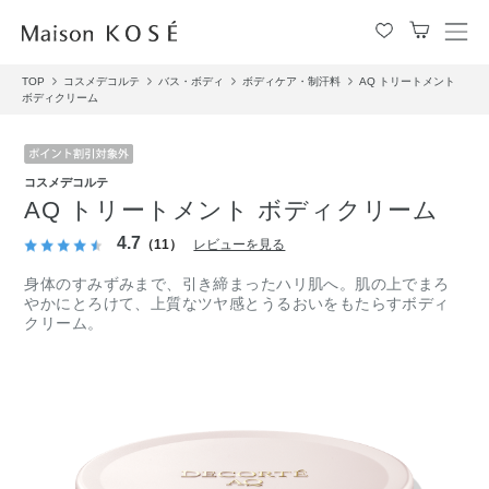
メ
ニ
TOP
コスメデコルテ
バス・ボディ
ボディケア・制汗料
AQ トリートメント
ュ
ボディクリーム
ー
を
開
閉
コスメデコルテ
す
AQ トリートメント ボディクリーム
る
4.7
（11）
レビューを見る
身体のすみずみまで、引き締まったハリ肌へ。肌の上でまろ
やかにとろけて、上質なツヤ感とうるおいをもたらすボディ
クリーム。