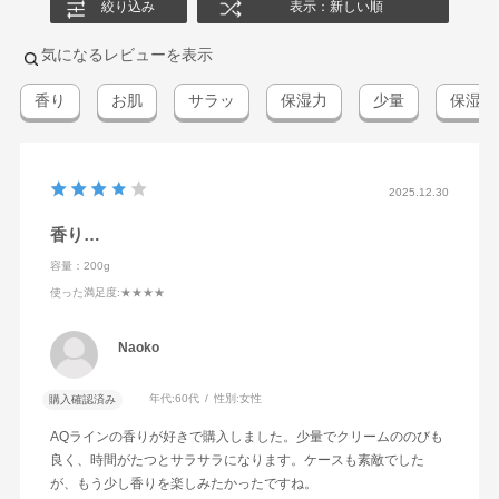
絞り込み
表示：新しい順
気になるレビューを表示
香り
お肌
サラッ
保湿力
少量
保湿の
2025.12.30
香り…
容量：200g
使った満足度
:★★★★
Naoko
年代:
60代
性別:
女性
購入確認済み
AQラインの香りが好きで購入しました。少量でクリームののびも
良く、時間がたつとサラサラになります。ケースも素敵でした
が、もう少し香りを楽しみたかったですね。