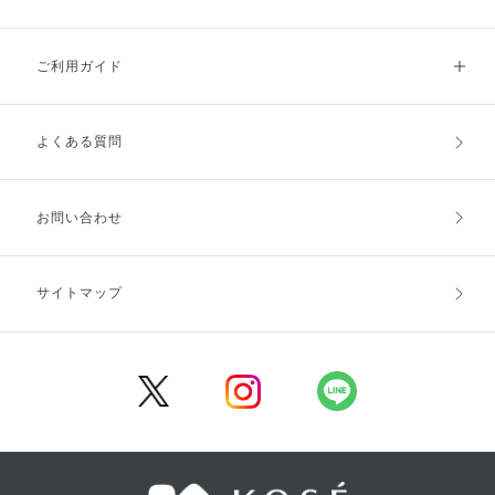
ご利用ガイド
よくある質問
ご利用ガイドトップ
ご注文方法
お支払方法
送料・配送
お問い合わせ
キャンセル・返品・交換
ポイント・クーポン
サイトマップ
定期お届け便
商品レビュー
会員登録