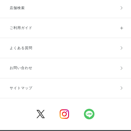
店舗検索
ご利用ガイド
よくある質問
ご利用ガイドトップ
ご注文方法
お支払方法
送料・配送
お問い合わせ
キャンセル・返品・交換
ポイント・クーポン
サイトマップ
定期お届け便
商品レビュー
会員登録