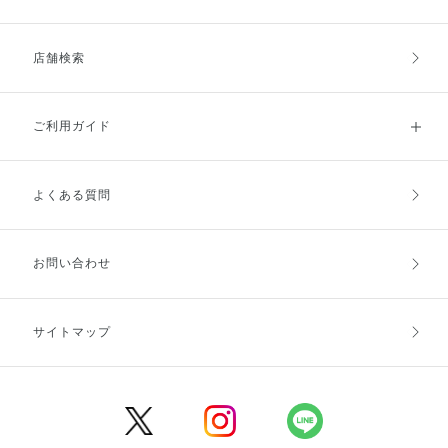
店舗検索
ご利用ガイド
よくある質問
ご利用ガイドトップ
ご注文方法
お支払方法
送料・配送
お問い合わせ
キャンセル・返品・交換
ポイント・クーポン
サイトマップ
定期お届け便
商品レビュー