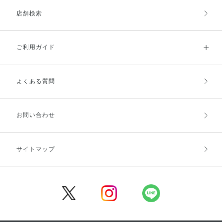
店舗検索
ご利用ガイド
よくある質問
ご利用ガイドトップ
ご注文方法
お支払方法
送料・配送
お問い合わせ
キャンセル・返品・交換
ポイント・クーポン
サイトマップ
定期お届け便
商品レビュー
会員登録