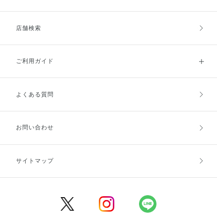
店舗検索
ご利用ガイド
よくある質問
ご利用ガイドトップ
ご注文方法
お支払方法
送料・配送
お問い合わせ
キャンセル・返品・交換
ポイント・クーポン
サイトマップ
定期お届け便
商品レビュー