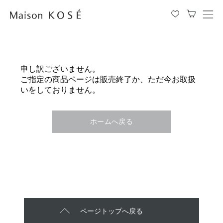
メ
ニ
ュ
ー
を
申し訳ございません。
開
ご指定の商品ページは販売終了か、ただ今お取扱
閉
いをしておりません。
す
る
ホームへ戻る
ページトップへ戻る