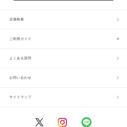
店舗検索
ご利用ガイド
よくある質問
ご利用ガイドトップ
ご注文方法
お支払方法
送料・配送
お問い合わせ
キャンセル・返品・交換
ポイント・クーポン
サイトマップ
定期お届け便
商品レビュー